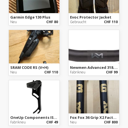
Garmin Edge 130 Plus
Evoc Protector Jacket
Neu
CHF 80
Gebraucht
CHF 110
SRAM CODE RS (V+H)
Newmen Advanced 318.25 Carbon Lenker 760mm
Neu
CHF 110
Fabrikneu
CHF 99
OneUp Components ISCG 05 V2 Kettenführung
Fox Fox 36 Grip X2 Factory 160mm
Fabrikneu
CHF 49
Neu
CHF 800