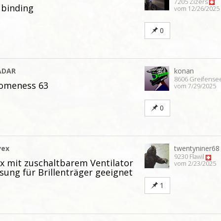
7205 Zizers
binding
vom 12/26/2025
0
ADAR
konan
8606 Greifense
someness 63
vom 7/29/2025
0
vex
twentyniner68
9230 Flawil
ex mit zuschaltbarem Ventilator
vom 2/23/2025
ung für Brillenträger geeignet
1