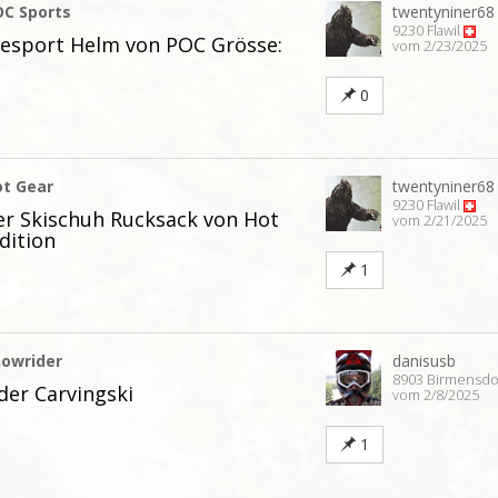
OC Sports
twentyniner68
9230 Flawil
esport Helm von POC Grösse:
vom 2/23/2025
0
ot Gear
twentyniner68
9230 Flawil
er Skischuh Rucksack von Hot
vom 2/21/2025
dition
1
nowrider
danisusb
8903 Birmensdo
der Carvingski
vom 2/8/2025
1