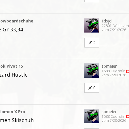
nowboardschuhe
Ildsjel
27801 Dötlinge
 Gr 33,34
vom 7/21/2026
2
ok Pivot 15
sbmeier
1588 Cudrefin
zzard Hustle
vom 7/20/2026
0
alomon X Pro
sbmeier
1588 Cudrefin
amen Skischuh
vom 7/20/2026