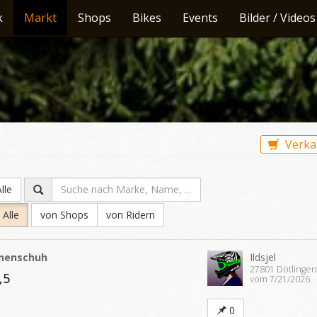
k
Markt
Shops
Bikes
Events
Bilder / Videos
Verka
lle
Alle
von Shops
von Ridern
nnenschuh
Ildsjel
27801 Dötlinge
,5
vom 7/21/2026
0