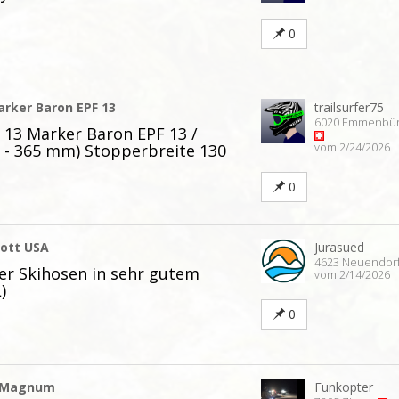
0
rker Baron EPF 13
trailsurfer75
6020 Emmenbü
 13 Marker Baron EPF 13 /
 - 365 mm) Stopperbreite 130
vom 2/24/2026
0
cott USA
Jurasued
4623 Neuendor
er Skihosen in sehr gutem
vom 2/14/2026
)
0
-Magnum
Funkopter