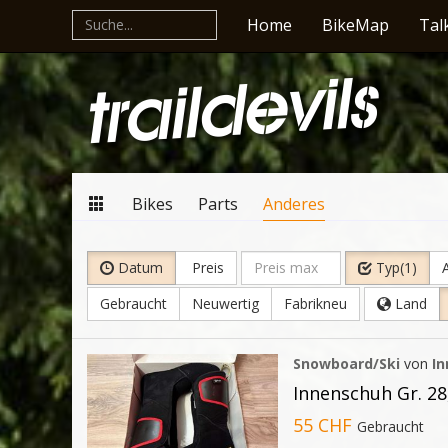
Home
BikeMap
Tal
Bikes
Parts
Anderes
Datum
Preis
Typ(1)
A
Gebraucht
Neuwertig
Fabrikneu
Land
Snowboard/Ski
von
I
Innenschuh Gr. 28
55 CHF
Gebraucht