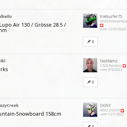
lbello
trailsurfer75
6020 Emmenbü
Lupo Air 130 / Grösse 28.5 /
 mm
vom 12/31/2023
0
lkl
fastdamz
1020 Renens
erks
vom 9/5/2023
0
razyCreek
DG93
8032 Zürich
ountain-Snowboard 158cm
vom 12/1/2022
0