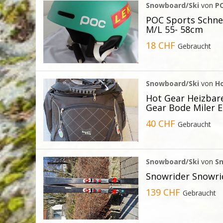
Snowboard/Ski
von
P
POC Sports Schne
M/L 55- 58cm
18 CHF
Gebraucht
Snowboard/Ski
von
H
Hot Gear Heizbar
Gear Bode Miler E
40 CHF
Gebraucht
Snowboard/Ski
von
S
Snowrider Snowri
139 CHF
Gebraucht