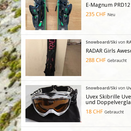
E-Magnum PRD12 
235 CHF
Neu
Snowboard/Ski
von
R
RADAR Girls Awe
288 CHF
Gebraucht
Snowboard/Ski
von
U
Uvex Skibrille Uv
und Doppelverglas
18 CHF
Gebraucht