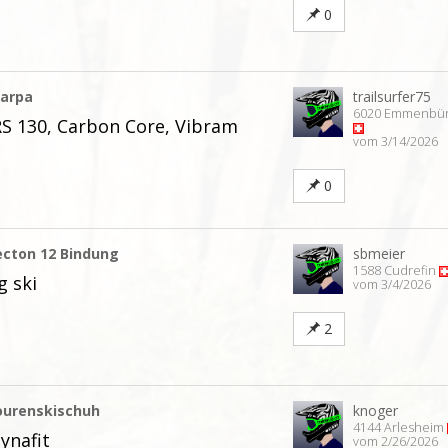
0
carpa
trailsurfer75
6020 Emmenbü
S 130, Carbon Core, Vibram
vom 3/14/2026
0
ecton 12 Bindung
sbmeier
1588 Cudrefin
g ski
vom 3/4/2026
2
ourenskischuh
knoger
4144 Arlesheim
ynafit
vom 2/26/2026