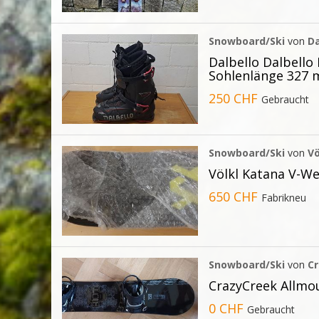
Snowboard/Ski
von
Da
Dalbello Dalbello 
Sohlenlänge 327
250 CHF
Gebraucht
Snowboard/Ski
von
Vö
Völkl Katana V-W
650 CHF
Fabrikneu
Snowboard/Ski
von
C
CrazyCreek Allm
0 CHF
Gebraucht