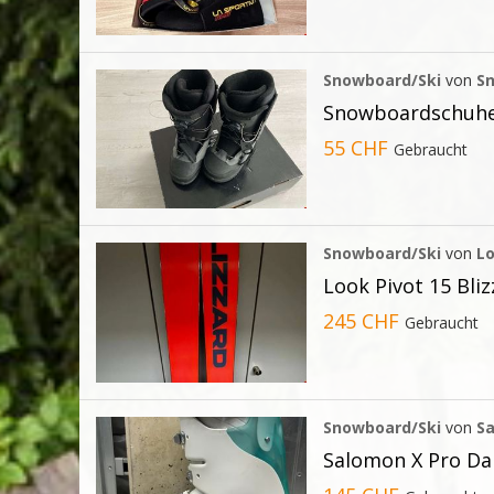
Snowboard/Ski
von
S
Snowboardschuhe
55 CHF
Gebraucht
Snowboard/Ski
von
Lo
Look Pivot 15 Bli
245 CHF
Gebraucht
Snowboard/Ski
von
S
Salomon X Pro D