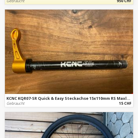
Gebraucht
950 CHF
KCNC KQR07-SR Quick & Easy Steckachse 15x110mm RS Maxle gold
Gebraucht
15 CHF