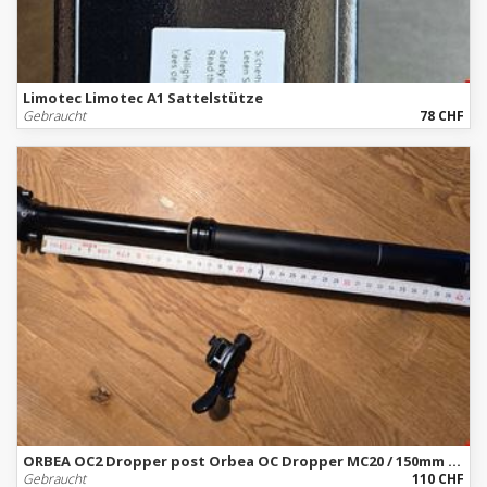
Limotec Limotec A1 Sattelstütze
Gebraucht
78 CHF
ORBEA OC2 Dropper post Orbea OC Dropper MC20 / 150mm / 31.6mm
Gebraucht
110 CHF