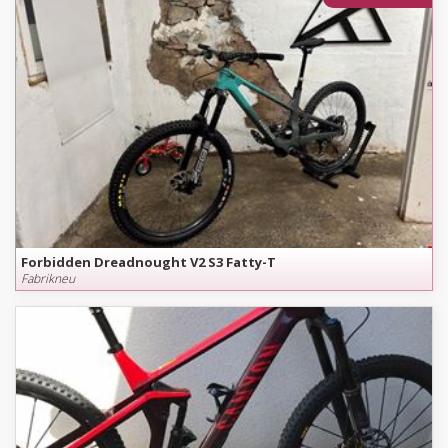
Forbidden Dreadnought V2 S3 Fatty-T
Fabrikneu