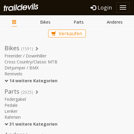
Login
Toggl
navig
Bikes
Parts
Anderes
Verkaufen
Bikes
(1591)
Freerider / Downhiller
Cross Country/Classic MTB
Dirtjumper / BMX
Rennvelo
14 weitere Kategorien
Parts
(2025)
Federgabel
Pedale
Lenker
Rahmen
31 weitere Kategorien