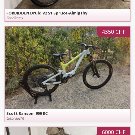
FORBIDDEN Druid V2 S1 Spruce-Almigthy
Fabrikneu
4350 CHF
Scott Ransom 900 RC
Gebraucht
6000 CHF