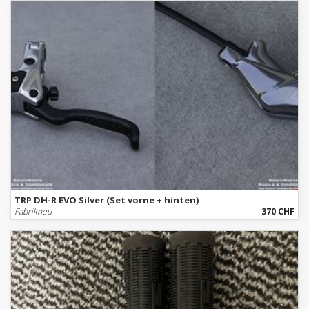
TRP DH-R EVO Silver (Set vorne + hinten)
Fabrikneu
370 CHF