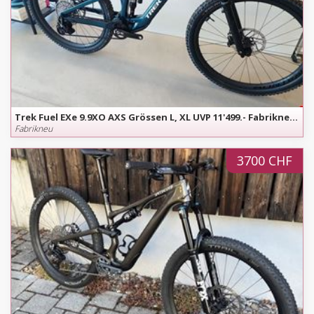
Trek Fuel EXe 9.9XO AXS Grössen L, XL UVP 11'499.- Fabrikneu Modell
Fabrikneu
3700 CHF