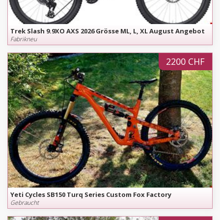
Trek Slash 9.9XO AXS 2026 Grösse ML, L, XL August Angebot
Fabrikneu
2200 CHF
Yeti Cycles SB150 Turq Series Custom Fox Factory
Gebraucht