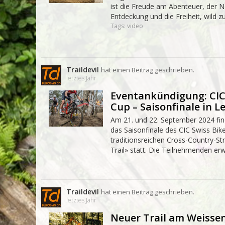
ist die Freude am Abenteuer, der N
Entdeckung und die Freiheit, wild zu 
Tags: video
Traildevil
hat einen Beitrag geschrieben.
letztes Jahr
Eventankündigung: CIC
Cup – Saisonfinale in L
Am 21. und 22. September 2024 fin
das Saisonfinale des CIC Swiss Bik
traditionsreichen Cross-Country-St
Trail» statt. Die Teilnehmenden erw
Traildevil
hat einen Beitrag geschrieben.
letztes Jahr
Neuer Trail am Weisse