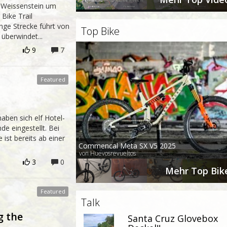
 Weissenstein um
 Bike Trail
ange Strecke führt von
Top Bike
überwindet...
9
7
aben sich elf Hotel-
de eingestellt. Bei
ist bereits ab einer
Commencal Meta SX V5 2025
von Huevosrevueltos
3
0
Mehr Top Bik
Talk
g the
Santa Cruz Glovebox