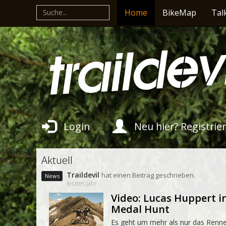
Home
BikeMap
Tal
Login
Neu hier? Registrier
Aktuell
Traildevil
hat einen Beitrag geschrieben.
letztes Jahr
Video: Lucas Huppert in
Medal Hunt
Es geht um mehr als nur das Renne