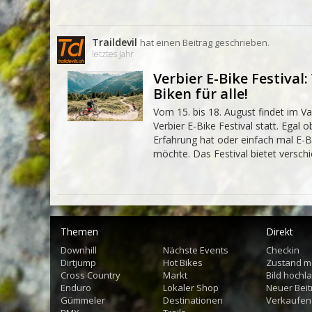
Traildevil
hat einen Beitrag geschrieben.
letztes Jahr
Verbier E-Bike Festival:
Biken für alle!
Vom 15. bis 18. August findet im V
Verbier E-Bike Festival statt. Egal
Erfahrung hat oder einfach mal E-B
möchte. Das Festival bietet verschi
Themen
Direkt
Downhill
Nächste Events
Checkin
Dirtjump
Hot Bikes
Zustand m
Cross Country
Markt
Bild hochl
Enduro
Lokaler Shop
Neuer Beit
Gümmeler
Destinationen
Verkaufen