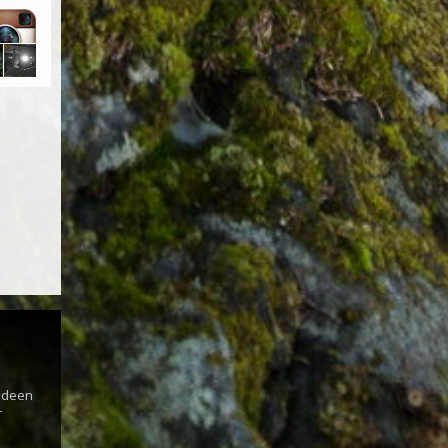
s
 Ideen
r