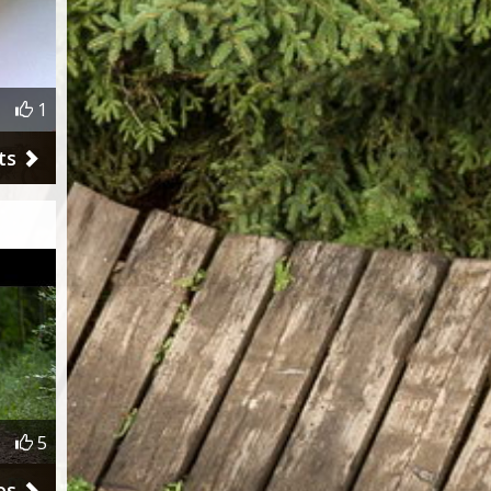
1
ts
5
os