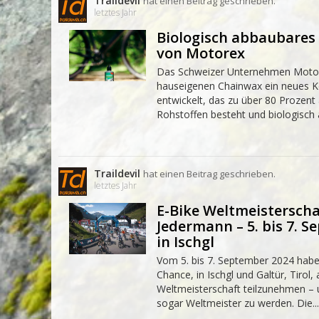
Traildevil
hat einen Beitrag geschrieben.
letztes Jahr
Biologisch abbaubares
von Motorex
Das Schweizer Unternehmen Moto
hauseigenen Chainwax ein neues 
entwickelt, das zu über 80 Prozen
Rohstoffen besteht und biologisch a
Traildevil
hat einen Beitrag geschrieben.
letztes Jahr
E-Bike Weltmeisterscha
Jedermann – 5. bis 7. 
in Ischgl
Vom 5. bis 7. September 2024 habe
Chance, in Ischgl und Galtür, Tirol,
Weltmeisterschaft teilzunehmen – u
sogar Weltmeister zu werden. Die...