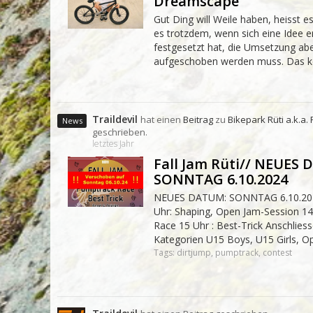
Dreamscape
Gut Ding will Weile haben, heisst e
es trotzdem, wenn sich eine Idee e
festgesetzt hat, die Umsetzung ab
aufgeschoben werden muss. Das ke
Traildevil
hat einen
Beitrag
zu
Bikepark Rüti a.k.a
geschrieben.
letztes Jahr
Fall Jam Rüti// NEUES
SONNTAG 6.10.2024
NEUES DATUM: SONNTAG 6.10.20
Uhr: Shaping, Open Jam-Session 14
Race 15 Uhr : Best-Trick Anschlies
Kategorien U15 Boys, U15 Girls, O
Tags: dirtjump, pumptrack, contest