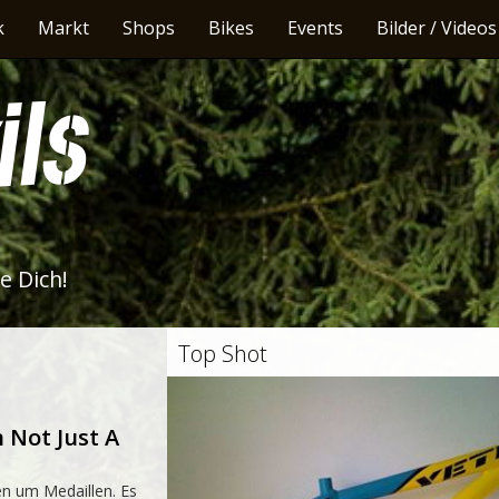
k
Markt
Shops
Bikes
Events
Bilder / Videos
e Dich!
Top Shot
 Not Just A
n um Medaillen. Es