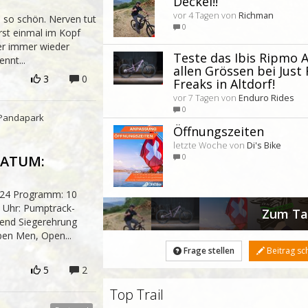
Deckel!!
vor 4 Tagen von
Richman
s so schön. Nerven tut
0
rst einmal im Kopf
er immer wieder
Teste das Ibis Ripmo A
nnt...
allen Grössen bei Just 
3
0
Freaks in Altdorf!
vor 7 Tagen von
Enduro Rides
0
. Pandapark
Öffnungszeiten
letzte Woche von
Di's Bike
0
 DATUM:
24 Programm: 10
 Uhr: Pumptrack-
Zum Ta
send Siegerehrung
pen Men, Open...
Frage stellen
Beitrag sc
5
2
Top Trail