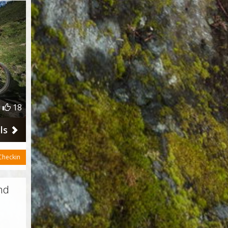
18
ils
heckin
und