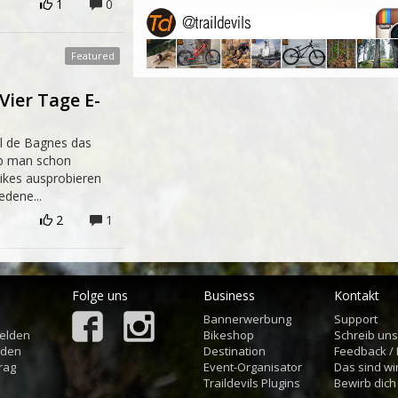
1
0
 Vier Tage E-
al de Bagnes das
 ob man schon
ikes ausprobieren
edene...
2
1
Folge uns
Business
Kontakt
Bannerwerbung
Support
elden
Bikeshop
Schreib un
aden
Destination
Feedback /
rag
Event-Organisator
Das sind wi
Traildevils Plugins
Bewirb dich