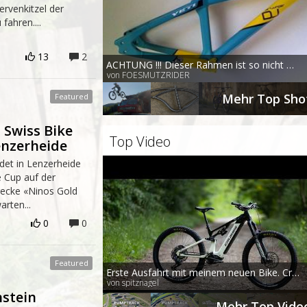
ervenkitzel der
fahren....
13
2
ACHTUNG !!! Dieser Rahmen ist so nicht Original wurde nachträglich so Lackiert in den Yeti Team Farben
von FOESMUTZRIDER
Mehr Top Sho
 Swiss Bike
Top Video
enzerheide
det in Lenzerheide
e Cup auf der
recke «Ninos Gold
arten...
0
0
Erste Ausfahrt mit meinem neuen Bike. Crussis e-Full 10.11 mit dem Panasonic GXM
von spitznagel
nstein
Mehr Top Vide