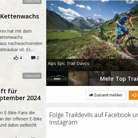
 Kettenwachs
rex hat mit dem
Kettenwachs
t aus nachwachsenden
bbaubar ist. Es...
4
0
Alps Epic Trail Davos
Mehr Top Tra
ft für
Zustand melden
C
September 2024
n E-Bike-Fans die
Folge Traildevils auf Facebook 
 an der offenen E-Bike
Instagram
nd dabei vielleicht