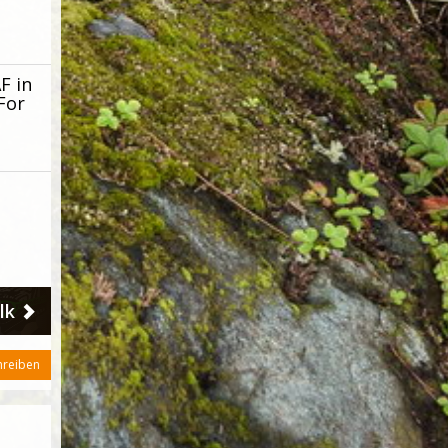
F in
For
lk
hreiben