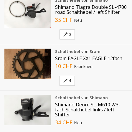
Schalthebel
von
Shimano
Shimano Tiagra Double SL-4700
road Schalthebel / left Shifter
35 CHF
Neu
0
Schalthebel
von
Sram
Sram EAGLE XX1 EAGLE 12fach
10 CHF
Fabrikneu
4
Schalthebel
von
Shimano
Shimano Deore SL-M610 2/3-
fach Schalthebel links / left
Shifter
34 CHF
Neu