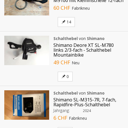
M9100 mit Klemmschelle 12-fach
60 CHF
Fabrikneu
14
Schalthebel
von
Shimano
Shimano Deore XT SL-M780
links 2/3-fach - Schalthebel
Mountainbike
49 CHF
Neu
0
Schalthebel
von
Shimano
Shimano SL-M315-7R, 7-fach,
Rapidfire-Plus-Schalthebel
Jahrgang:
2024
6 CHF
Fabrikneu