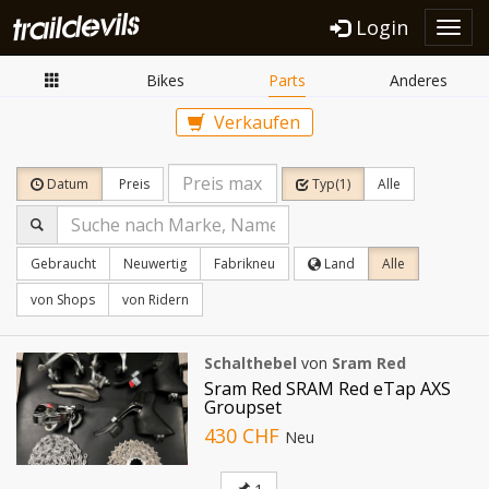
Login
Toggl
navig
Bikes
Parts
Anderes
Verkaufen
Datum
Preis
Typ(1)
Alle
Gebraucht
Neuwertig
Fabrikneu
Land
Alle
von Shops
von Ridern
Schalthebel
von
Sram Red
Sram Red SRAM Red eTap AXS
Groupset
430 CHF
Neu