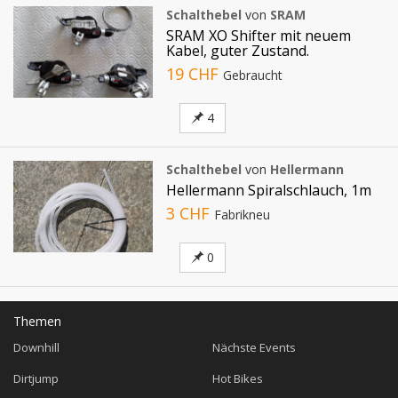
Schalthebel
von
SRAM
SRAM XO Shifter mit neuem
Kabel, guter Zustand.
19 CHF
Gebraucht
4
Schalthebel
von
Hellermann
Hellermann Spiralschlauch, 1m
3 CHF
Fabrikneu
0
Themen
Downhill
Nächste Events
Dirtjump
Hot Bikes