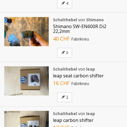
4
Schalthebel
von
Shimano
Shimano SW-EN600R Di2
22,2mm
40 CHF
Fabrikneu
0
Schalthebel
von
leap
leap seat carbon shifter
16 CHF
Fabrikneu
2
Schalthebel
von
leap
leap carbon shifter