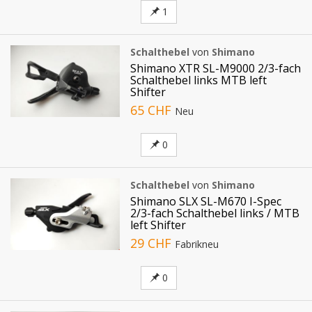
1
Schalthebel
von
Shimano
Shimano XTR SL-M9000 2/3-fach
Schalthebel links MTB left
Shifter
65 CHF
Neu
0
Schalthebel
von
Shimano
Shimano SLX SL-M670 I-Spec
2/3-fach Schalthebel links / MTB
left Shifter
29 CHF
Fabrikneu
0