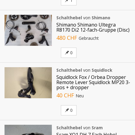
1
Schalthebel
von
Shimano
Shimano Shimano Ultegra
R8170 Di2 12-fach-Gruppe (Disc)
480 CHF
Gebraucht
0
Schalthebel
von
Squidlock
Squidlock Fox / Orbea Dropper
Remote Lever Squidlock MP20 3-
pos + dropper
40 CHF
Neu
0
Schalthebel
von
Sram
Sram XO1 DH 7 Fach Hebel