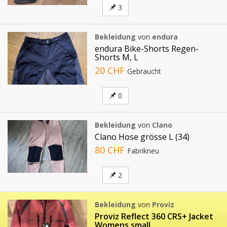
3
Bekleidung
von
endura
endura Bike-Shorts Regen-
Shorts M, L
20 CHF
Gebraucht
0
Bekleidung
von
Clano
Clano Hose grösse L (34)
80 CHF
Fabrikneu
2
Bekleidung
von
Proviz
Proviz Reflect 360 CRS+ Jacket
Womens small