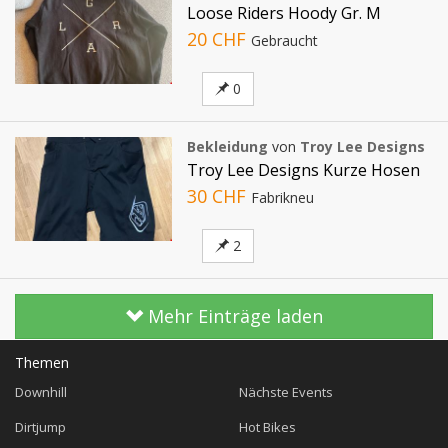
Loose Riders Hoody Gr. M
20 CHF
Gebraucht
0
Bekleidung
von
Troy Lee Designs
Troy Lee Designs Kurze Hosen
30 CHF
Fabrikneu
2
Mehr Einträge laden
Themen
Downhill
Nächste Events
Dirtjump
Hot Bikes