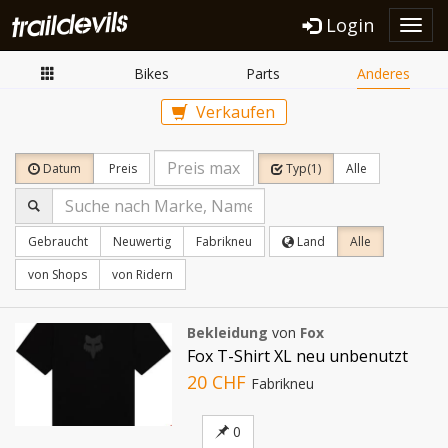
Login
Toggl
navig
Bikes
Parts
Anderes
Verkaufen
Datum
Preis
Typ(1)
Alle
Gebraucht
Neuwertig
Fabrikneu
Land
Alle
von Shops
von Ridern
Bekleidung
von
Fox
Fox T-Shirt XL neu unbenutzt
20 CHF
Fabrikneu
0