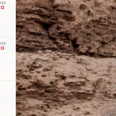
DER
t
DER
t