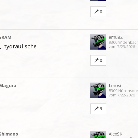
0
SRAM
emu82
9300 Wittenbac
 hydraulische
vom 7/23/2026
n
0
Magura
f.mosi
8309 Nürensdo
vom 7/22/2026
9
Shimano
AlexSK