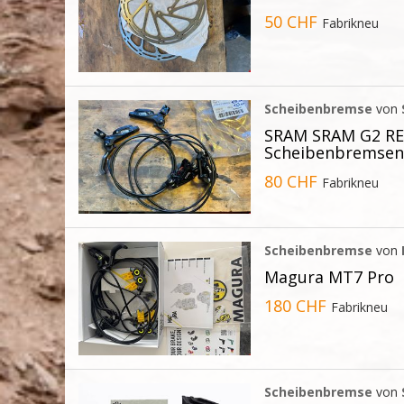
50 CHF
Fabrikneu
Scheibenbremse
von
SRAM SRAM G2 RE,
Scheibenbremse
80 CHF
Fabrikneu
Scheibenbremse
von
Magura MT7 Pro
180 CHF
Fabrikneu
Scheibenbremse
von