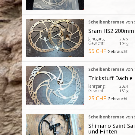
Scheibenbremse
von
Sram HS2 200mm 
Jahrgang:
2025
Gewicht:
194 g
55 CHF
Gebraucht
Scheibenbremse
von
Trickstuff Dächl
Jahrgang:
2024
Gewicht:
153 g
25 CHF
Gebraucht
Scheibenbremse
von
Shimano Saint Sa
und Hinten