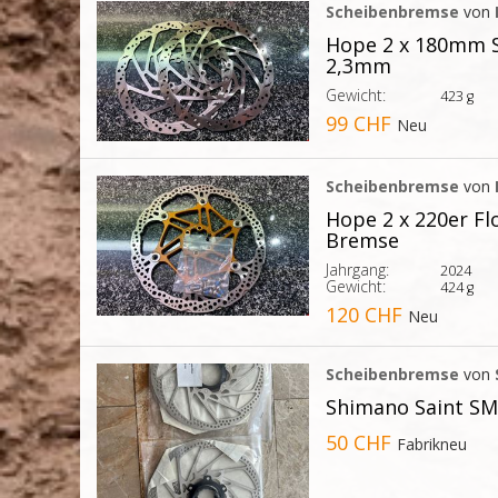
Scheibenbremse
von
Hope 2 x 180mm S
2,3mm
Gewicht:
423 g
99 CHF
Neu
Scheibenbremse
von
Hope 2 x 220er Fl
Bremse
Jahrgang:
2024
Gewicht:
424 g
120 CHF
Neu
Scheibenbremse
von
Shimano Saint S
50 CHF
Fabrikneu