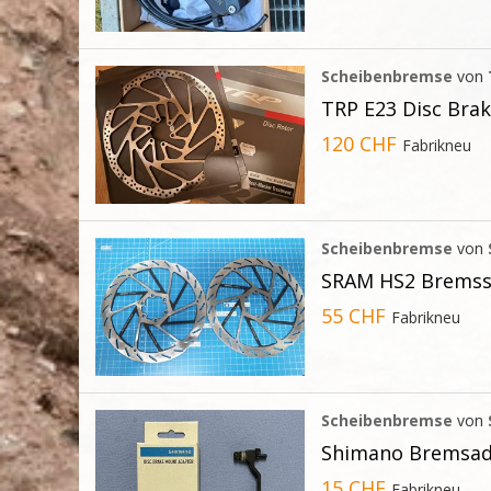
Scheibenbremse
von
TRP E23 Disc Bra
120 CHF
Fabrikneu
Scheibenbremse
von
SRAM HS2 Bremss
55 CHF
Fabrikneu
Scheibenbremse
von
Shimano Bremsad
15 CHF
Fabrikneu