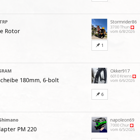
TRP
Stormrider86
3700 Thun
ke Rotor
vom 6/8/2026
1
SRAM
Okker917
6010 Kriens
cheibe 180mm, 6-bolt
vom 6/6/2026
6
Shimano
napoleon69
7000 Chur
apter PM 220
vom 6/5/2026