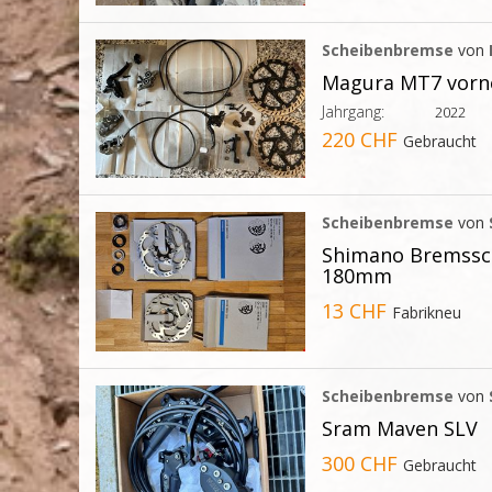
Scheibenbremse
von
Magura MT7 vorne
Jahrgang:
2022
220 CHF
Gebraucht
Scheibenbremse
von
Shimano Bremssc
180mm
13 CHF
Fabrikneu
Scheibenbremse
von
Sram Maven SLV
300 CHF
Gebraucht