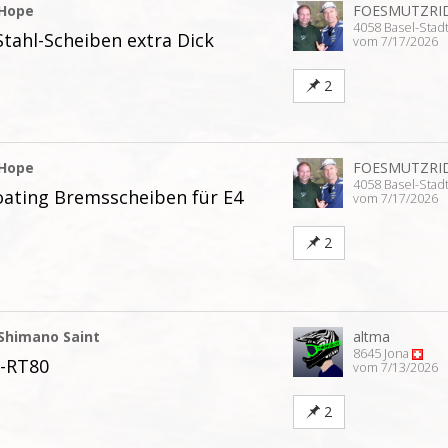
Hope
FOESMUTZRI
4058 Basel-Stad
tahl-Scheiben extra Dick
vom 7/17/2026
2
Hope
FOESMUTZRI
4058 Basel-Stad
oating Bremsscheiben für E4
vom 7/17/2026
2
Shimano Saint
altma
8645 Jona
M-RT80
vom 7/13/2026
2