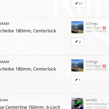
11
SRAM
SChrigu
3063 Ittigen
cheibe 180mm, Centerlock
vom 7/25/2026
2
SRAM
SChrigu
3063 Ittigen
cheibe 180mm, Centerlock
vom 7/25/2026
1
Sram
emu82
9300 Wittenbac
e Centerline 160mm, 6-Loch
vom 7/23/2026