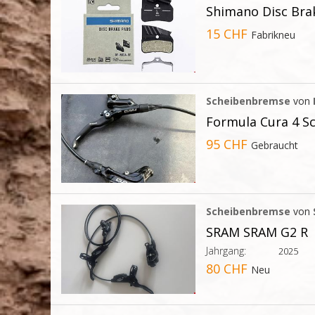
Shimano Disc Bra
15 CHF
Fabrikneu
Scheibenbremse
von
Formula Cura 4 S
95 CHF
Gebraucht
Scheibenbremse
von
SRAM SRAM G2 R
Jahrgang:
2025
80 CHF
Neu