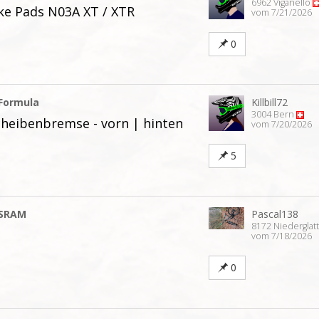
6962 Viganello
ke Pads N03A XT / XTR
vom 7/21/2026
0
Formula
Killbill72
3004 Bern
cheibenbremse - vorn | hinten
vom 7/20/2026
5
SRAM
Pascal138
8172 Niederglat
vom 7/18/2026
0