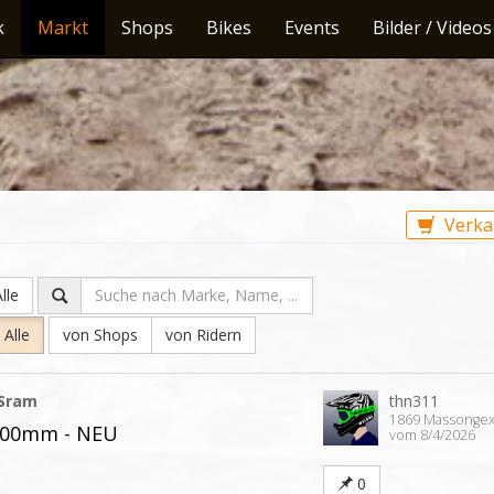
k
Markt
Shops
Bikes
Events
Bilder / Videos
Verka
lle
Alle
von Shops
von Ridern
Sram
thn311
1869 Massonge
 200mm - NEU
vom 8/4/2026
0