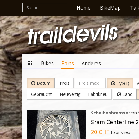
Home
BikeMap
Tal
Bikes
Parts
Anderes
Datum
Preis
Typ(1)
A
Gebraucht
Neuwertig
Fabrikneu
Land
Scheibenbremse
von
Sram Centerline
20 CHF
Fabrikneu