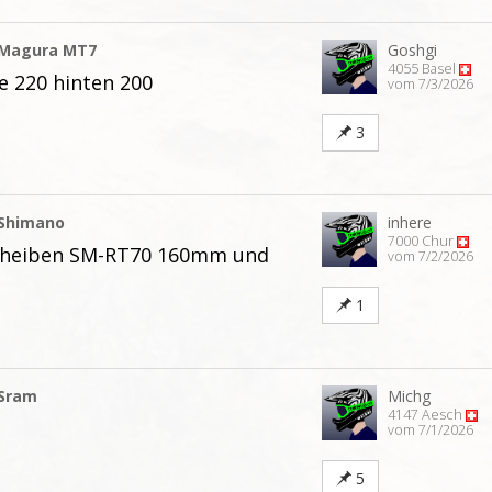
Magura MT7
Goshgi
4055 Basel
 220 hinten 200
vom 7/3/2026
3
Shimano
inhere
7000 Chur
heiben SM-RT70 160mm und
vom 7/2/2026
1
Sram
Michg
4147 Aesch
vom 7/1/2026
5