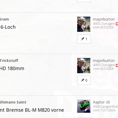
Sram
majorburton
4455 Zunzgen
6-Loch
vom 8/2/2026
1
Trickstuff
majorburton
4455 Zunzgen
e HD 180mm
vom 8/2/2026
0
Shimano Saint
Raptor-30
4900 Langentha
int Bremse BL-M M820 vorne
vom 7/27/2026