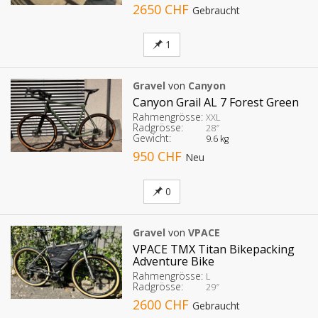
2650 CHF
Gebraucht
1
Gravel
von
Canyon
Canyon Grail AL 7 Forest Green
Rahmengrösse:
XXL
Radgrösse:
28″
Gewicht:
9.6 kg
950 CHF
Neu
0
Gravel
von
VPACE
VPACE TMX Titan Bikepacking
Adventure Bike
Rahmengrösse:
L
Radgrösse:
29″
2600 CHF
Gebraucht