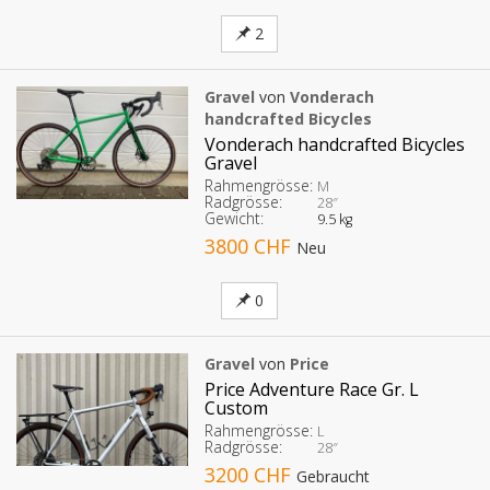
2
Gravel
von
Vonderach
handcrafted Bicycles
Vonderach handcrafted Bicycles
Gravel
Rahmengrösse:
M
Radgrösse:
28″
Gewicht:
9.5 kg
3800 CHF
Neu
0
Gravel
von
Price
Price Adventure Race Gr. L
Custom
Rahmengrösse:
L
Radgrösse:
28″
3200 CHF
Gebraucht