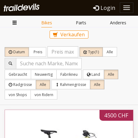
Login
Toggl
navig
Bikes
Parts
Anderes
Verkaufen
Datum
Preis
Typ(1)
Alle
Gebraucht
Neuwertig
Fabrikneu
Land
Alle
Radgrösse
Alle
Rahmengrösse
Alle
von Shops
von Ridern
4500 CHF