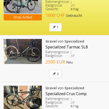
Rahmengrösse:
L
Radgrösse:
29″
Gewicht:
8.9 kg
1600 CHF
Gebraucht
Shop Artikel
1
Gravel
von
Specialized
Specialized Tarmac SL8
Rahmengrösse:
L
Radgrösse:
28″
2500 EUR
Neu
3
Gravel
von
Specialized
Specialized Crux Comp
Rahmengrösse:
L
Radgrösse:
28″
Gewicht:
8.7 kg