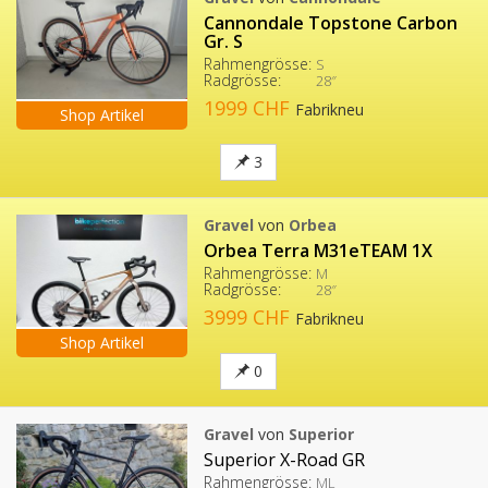
Cannondale Topstone Carbon
Gr. S
Rahmengrösse:
S
Radgrösse:
28″
1999 CHF
Fabrikneu
Shop Artikel
3
Gravel
von
Orbea
Orbea Terra M31eTEAM 1X
Rahmengrösse:
M
Radgrösse:
28″
3999 CHF
Fabrikneu
Shop Artikel
0
Gravel
von
Superior
Superior X-Road GR
Rahmengrösse:
ML