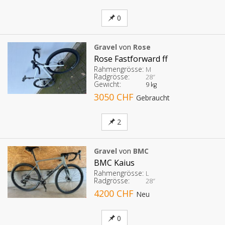
0
Gravel
von
Rose
Rose Fastforward ff
Rahmengrösse:
M
Radgrösse:
28″
Gewicht:
9 kg
3050 CHF
Gebraucht
2
Gravel
von
BMC
BMC Kaius
Rahmengrösse:
L
Radgrösse:
28″
4200 CHF
Neu
0