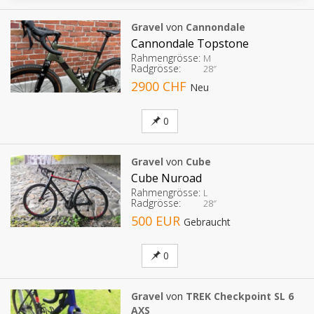
Gravel
von
Cannondale
Cannondale Topstone
Rahmengrösse:
M
Radgrösse:
28″
2900 CHF
Neu
0
Gravel
von
Cube
Cube Nuroad
Rahmengrösse:
L
Radgrösse:
28″
500 EUR
Gebraucht
0
Gravel
von
TREK Checkpoint SL 6
AXS