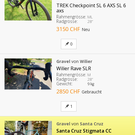
TREK Checkpoint SL 6 AXS SL 6
axs
Rahmengrösse:
ML
Radgrösse:
28″
3150 CHF
Neu
0
Gravel
von
Wilier
Wilier Rave SLR
Rahmengrösse:
M
Radgrösse:
28″
Gewicht:
9 kg
2850 CHF
Gebraucht
1
Gravel
von
Santa Cruz
Santa Cruz Stigmata CC