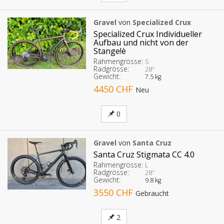
Gravel
von
Specialized Crux
Specialized Crux Individueller
Aufbau und nicht von der
Stange!è
Rahmengrösse:
S
Radgrösse:
28″
Gewicht:
7.5 kg
4450 CHF
Neu
0
Gravel
von
Santa Cruz
Santa Cruz Stigmata CC 4.0
Rahmengrösse:
L
Radgrösse:
28″
Gewicht:
9.8 kg
3550 CHF
Gebraucht
2