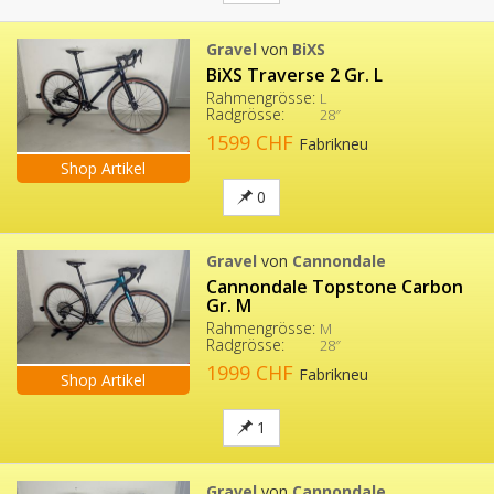
Gravel
von
BiXS
BiXS Traverse 2 Gr. L
Rahmengrösse:
L
Radgrösse:
28″
1599 CHF
Fabrikneu
Shop Artikel
0
Gravel
von
Cannondale
Cannondale Topstone Carbon
Gr. M
Rahmengrösse:
M
Radgrösse:
28″
1999 CHF
Fabrikneu
Shop Artikel
1
Gravel
von
Cannondale