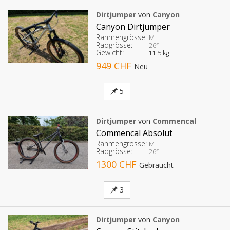
Dirtjumper
von
Canyon
Canyon Dirtjumper
Rahmengrösse:
M
Radgrösse:
26″
Gewicht:
11.5 kg
949 CHF
Neu
5
Dirtjumper
von
Commencal
Commencal Absolut
Rahmengrösse:
M
Radgrösse:
26″
1300 CHF
Gebraucht
3
Dirtjumper
von
Canyon