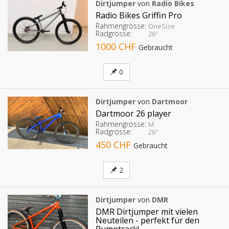
Dirtjumper
von
Radio Bikes
Radio Bikes Griffin Pro
Rahmengrösse:
OneSize
Radgrösse:
26″
1000 CHF
Gebraucht
0
Dirtjumper
von
Dartmoor
Dartmoor 26 player
Rahmengrösse:
M
Radgrösse:
26″
450 CHF
Gebraucht
2
Dirtjumper
von
DMR
DMR Dirtjumper mit vielen
Neuteilen - perfekt für den
Pumptrack!