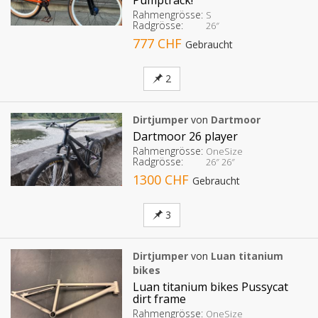
Rahmengrösse:
S
Radgrösse:
26″
777 CHF
Gebraucht
2
Dirtjumper
von
Dartmoor
Dartmoor 26 player
Rahmengrösse:
OneSize
Radgrösse:
26″
26″
1300 CHF
Gebraucht
3
Dirtjumper
von
Luan titanium
bikes
Luan titanium bikes Pussycat
dirt frame
Rahmengrösse:
OneSize