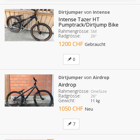
Dirtjumper
von
Intense
Intense Tazer HT
Pumptrack/Dirtjump Bike
Rahmengrösse:
SM
Radgrösse:
26″
1200 CHF
Gebraucht
0
Dirtjumper
von
Airdrop
Airdrop
Rahmengrösse:
OneSize
Radgrösse:
26″
Gewicht:
11 kg
1050 CHF
Neu
7