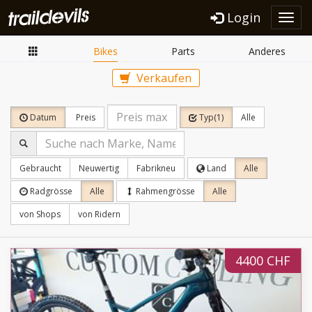
Login
Toggl
navig
Bikes
Parts
Anderes
Verkaufen
Datum
Preis
Typ(1)
Alle
Gebraucht
Neuwertig
Fabrikneu
Land
Alle
Radgrösse
Alle
Rahmengrösse
Alle
von Shops
von Ridern
4400 CHF