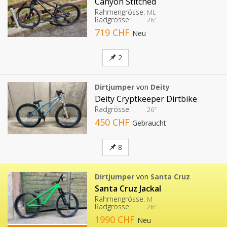
Canyon Stitched
Rahmengrösse:
ML
Radgrösse:
26″
719 CHF
Neu
2
Dirtjumper
von
Deity
Deity Cryptkeeper Dirtbike
Radgrösse:
26″
450 CHF
Gebraucht
8
Dirtjumper
von
Santa Cruz
Santa Cruz Jackal
Rahmengrösse:
M
Radgrösse:
26″
1990 CHF
Neu