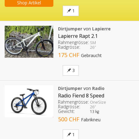
Shop Artikel
1
Dirtjumper
von
Lapierre
Lapierre Rapt 2.1
Rahmengrösse:
SM
Radgrösse:
26″
175 CHF
Gebraucht
3
Dirtjumper
von
Radio
Radio Fiend 8 Speed
Rahmengrösse:
OneSize
Radgrösse:
26″
Gewicht:
13 kg
500 CHF
Fabrikneu
1