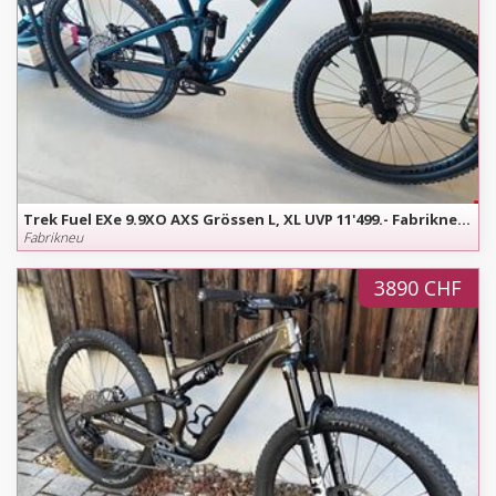
Trek Fuel EXe 9.9XO AXS Grössen L, XL UVP 11'499.- Fabrikneu Modell
Fabrikneu
3890 CHF