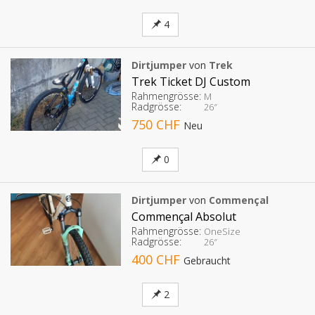
4
Dirtjumper
von
Trek
Trek Ticket DJ Custom
Rahmengrösse:
M
Radgrösse:
26″
750 CHF
Neu
0
Dirtjumper
von
Commençal
Commençal Absolut
Rahmengrösse:
OneSize
Radgrösse:
26″
400 CHF
Gebraucht
2