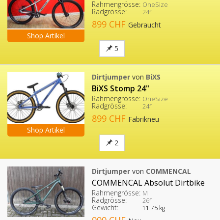
Rahmengrösse:
OneSize
Radgrösse:
24″
899 CHF
Gebraucht
Shop Artikel
5
Dirtjumper
von
BiXS
BiXS Stomp 24"
Rahmengrösse:
OneSize
Radgrösse:
24″
899 CHF
Fabrikneu
Shop Artikel
2
Dirtjumper
von
COMMENCAL
COMMENCAL Absolut Dirtbike
Rahmengrösse:
M
Radgrösse:
26″
Gewicht:
11.75 kg
999 CHF