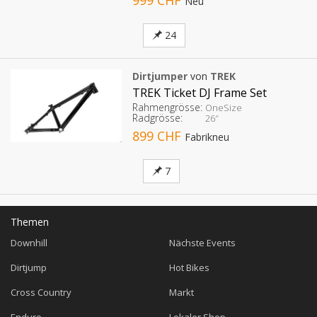
Neu
24
Dirtjumper
von
TREK
TREK Ticket DJ Frame Set
Rahmengrösse:
OneSize
Radgrösse:
26″
899 CHF
Fabrikneu
7
Themen
Downhill
Nächste Events
Dirtjump
Hot Bikes
Cross Country
Markt
Enduro
Lokaler Shop