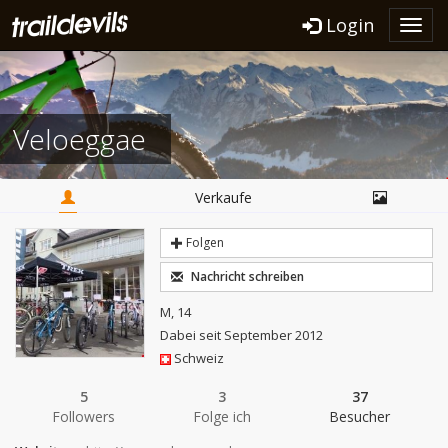
Login
Toggl
navig
Veloeggae
Verkaufe
Folgen
Nachricht schreiben
M, 14
Dabei seit September 2012
Schweiz
5
3
37
Followers
Folge ich
Besucher