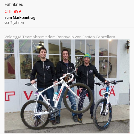
Fabrikneu
CHF 899
zum Markteintrag
vor 7 Jahren
Veloeggä Team<br>mit dem Rennvelo von Fabian Cancellara