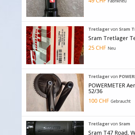
49 CHF
Fabrikneu
Tretlager
von
Sram T
Sram Tretlager 
25 CHF
Neu
Tretlager
von
POWERM
POWERMETER Aero
52/36
100 CHF
Gebraucht
Tretlager
von
Sram
Sram T47 Road, W