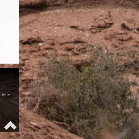
s
 Ideen
r