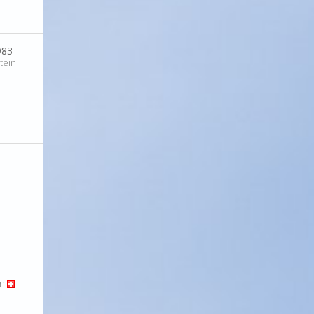
983
tein
en