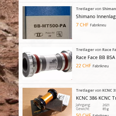
Tretlager
von
Shima
Shimano Innenla
7 CHF
Fabrikneu
Tretlager
von
Race F
Race Face BB BSA
22 CHF
Fabrikneu
Tretlager
von
KCNC 3
KCNC 386 KCNC Tr
Jahrgang:
2021
Gewicht:
85 g
50 CHF
Fabrikneu