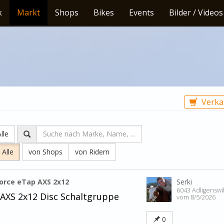
k
Markt
Shops
Bikes
Events
Bilder / Videos
Verka
lle
Alle
von Shops
von Ridern
orce eTap AXS 2x12
Serki
6043 Adligenswi
AXS 2x12 Disc Schaltgruppe
vom 8/5/2026
0