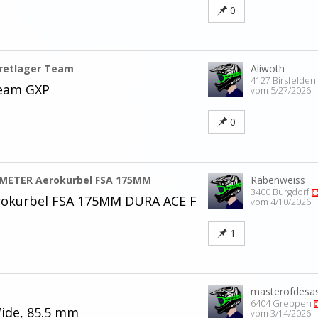
0
retlager Team
Aliwoth
4127 Birsfelden
Team GXP
vom 5/27/2026
0
ETER Aerokurbel FSA 175MM
Rabenweiss
3400 Burgdorf
kurbel FSA 175MM DURA ACE F
vom 4/10/2026
1
masterofdesas
6404 Greppen
ide, 85.5 mm
vom 3/14/2026