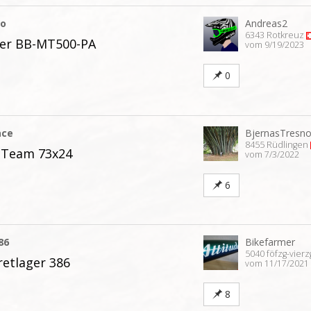
no
Andreas2
6343 Rotkreuz
ger BB-MT500-PA
vom 9/19/2023
0
ace
BjernasTresn
8455 Rüdlingen
 Team 73x24
vom 7/3/2022
6
86
Bikefarmer
5040 föfzg-vier
etlager 386
vom 11/17/2021
8