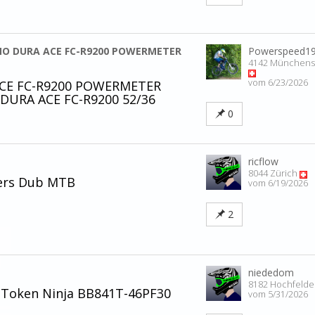
O DURA ACE FC-R9200 POWERMETER
Powerspeed1
4142 Münchens
vom 6/23/2026
CE FC-R9200 POWERMETER
DURA ACE FC-R9200 52/36
0
ricflow
8044 Zürich
cers Dub MTB
vom 6/19/2026
2
niededom
8182 Hochfeld
 Token Ninja BB841T-46PF30
vom 5/31/2026