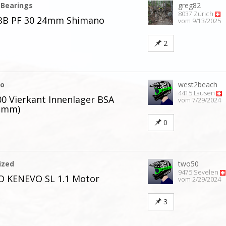
 Bearings
greg82
8037 Zürich
 BB PF 30 24mm Shimano
vom 9/13/2025
2
no
west2beach
4415 Lausen
 Vierkant Innenlager BSA
vom 7/29/2024
2mm)
0
ized
two50
9475 Sevelen
O KENEVO SL 1.1 Motor
vom 2/29/2024
3