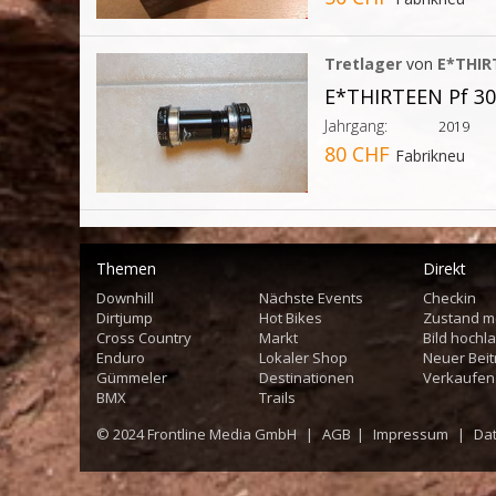
Tretlager
von
E*THIR
E*THIRTEEN Pf 3
Jahrgang:
2019
80 CHF
Fabrikneu
Themen
Direkt
Downhill
Nächste Events
Checkin
Dirtjump
Hot Bikes
Zustand m
Cross Country
Markt
Bild hochl
Enduro
Lokaler Shop
Neuer Beit
Gümmeler
Destinationen
Verkaufen
BMX
Trails
© 2024
Frontline Media GmbH
|
AGB
|
Impressum
|
Da