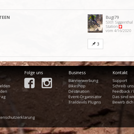
TEEN
Bugi79
5301 Siggenthal
0
Station
vom 4/16/2020
3
Folge uns
Business
Kontakt
Bannerwerbung
Support
elden
Bikeshop
Schreib un
aden
Destination
Feedback /
rag
Event-Organisator
Das sind wi
Traildevils Plugins
Bewirb dich
tenschutzerklärung