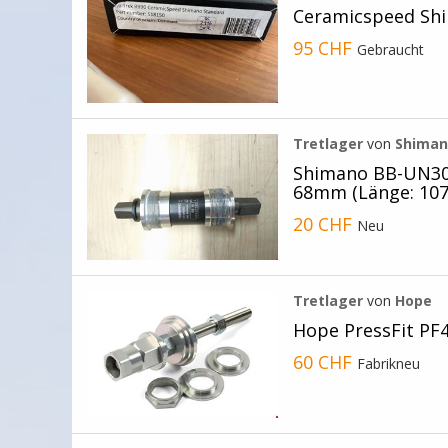
Ceramicspeed Sh
95 CHF
Gebraucht
Tretlager
von
Shima
Shimano BB-UN300
68mm (Länge: 10
20 CHF
Neu
Tretlager
von
Hope
Hope PressFit PF
60 CHF
Fabrikneu