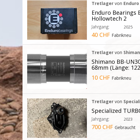
Tretlager
von
Enduro
Enduro Bearings
Hollowtech 2
Jahrgang:
2025
40 CHF
Fabrikneu
Tretlager
von
Shima
Shimano BB-UN300
68mm (Länge: 12
10 CHF
Fabrikneu
Tretlager
von
Special
Specialized TURB
Jahrgang:
2023
700 CHF
Gebraucht