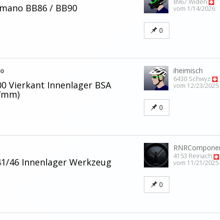
8967 Widen
imano BB86 / BB90
vom 1/14/2026
0
no
iheimisch
6430 Schwyz
 Vierkant Innenlager BSA
vom 12/23/2025
7mm)
0
RNRCompone
4153 Reinach
41/46 Innenlager Werkzeug
vom 11/21/2025
0