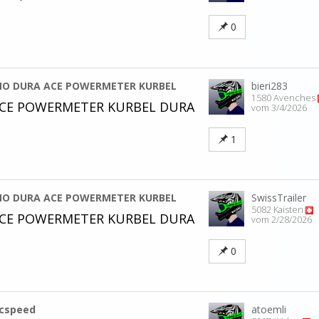
0
NO DURA ACE POWERMETER KURBEL
bieri283
1580 Avenches
CE POWERMETER KURBEL DURA
vom 3/4/2026
1
NO DURA ACE POWERMETER KURBEL
SwissTrailer
5082 Kaisten
CE POWERMETER KURBEL DURA
vom 2/28/2026
0
cspeed
atoemli