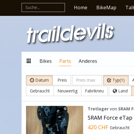
Home
BikeMap
Tal
Bikes
Parts
Anderes
Datum
Preis
Typ(1)
A
Gebraucht
Neuwertig
Fabrikneu
Land
Tretlager
von
SRAM F
SRAM Force eTap 
420 CHF
Gebraucht