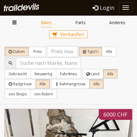
Login
Toggl
navig
Bikes
Parts
Anderes
Verkaufen
Datum
Preis
Typ(1)
Alle
Gebraucht
Neuwertig
Fabrikneu
Land
Alle
Radgrösse
Alle
Rahmengrösse
Alle
von Shops
von Ridern
6000 CHF