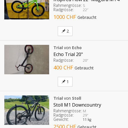
Rahmengrösse:
S
Radgrösse:
22″
1000 CHF
Gebraucht
2
Trial
von
Echo
Echo Trial 20"
Radgrösse:
20″
400 CHF
Gebraucht
1
Trial
von
Stoll
Stoll M1 Downcountry
Rahmengrösse:
M
Radgrösse:
29″
Gewicht:
11 kg
2500 CHF
Gebraucht