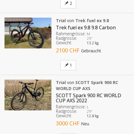
2
Trial
von
Trek fuel ex 9.8
Trek fuel ex 9.8 9.8 Carbon
Rahmengrösse:
M
Radgrösse:
29″
Gewicht:
13.2 kg
2100 CHF
Gebraucht
1
Trial
von
SCOTT Spark 900 RC
WORLD CUP AXS
SCOTT Spark 900 RC WORLD
CUP AXS 2022
Rahmengrösse:
L
Radgrösse:
29″
Gewicht:
12.8 kg
3000 CHF
Neu