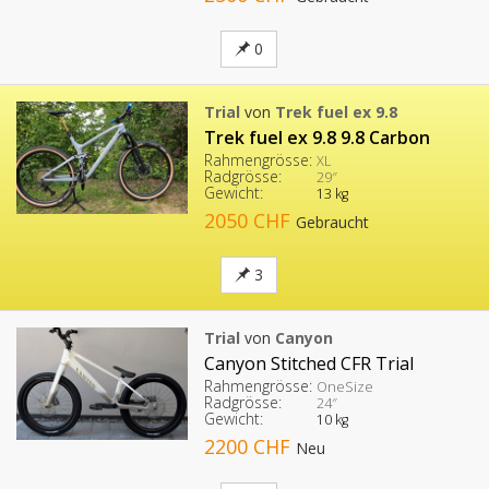
0
Trial
von
Trek fuel ex 9.8
Trek fuel ex 9.8 9.8 Carbon
Rahmengrösse:
XL
Radgrösse:
29″
Gewicht:
13 kg
2050 CHF
Gebraucht
3
Trial
von
Canyon
Canyon Stitched CFR Trial
Rahmengrösse:
OneSize
Radgrösse:
24″
Gewicht:
10 kg
2200 CHF
Neu