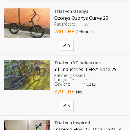
Trial
von
Ozonys
Ozonys Ozonys Curve 20
Radgrösse:
20″
780 CHF
Gebraucht
0
Trial
von
YT Industries
YT Industries JEFFSY Base 29
Rahmengrösse:
L
Radgrösse:
29″
Gewicht:
15.2 kg
829 CHF
Neu
6
Trial
von
Inspired
Inspired Flow 22 -Magura MT4