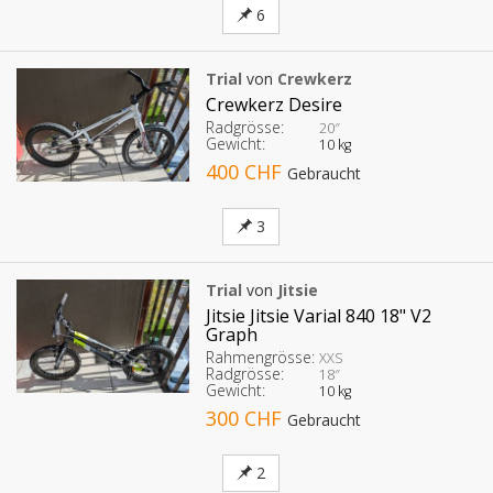
6
Trial
von
Crewkerz
Crewkerz Desire
Radgrösse:
20″
Gewicht:
10 kg
400 CHF
Gebraucht
3
Trial
von
Jitsie
Jitsie Jitsie Varial 840 18" V2
Graph
Rahmengrösse:
XXS
Radgrösse:
18″
Gewicht:
10 kg
300 CHF
Gebraucht
2