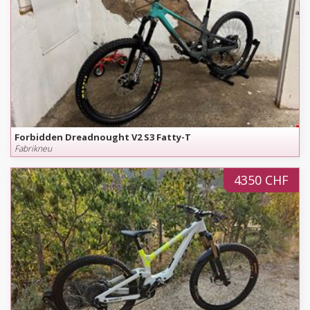
Forbidden Dreadnought V2 S3 Fatty-T
Fabrikneu
4350 CHF