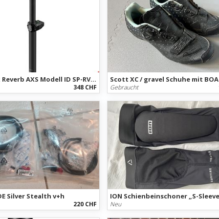
RockShox Reverb AXS Modell ID SP-RVB-AXS-B1
Scott XC / gravel Schuhe mit BOA 
348 CHF
Gebraucht
 Silver Stealth v+h
ION Schienbeinschoner „S-Sleev
220 CHF
Neu