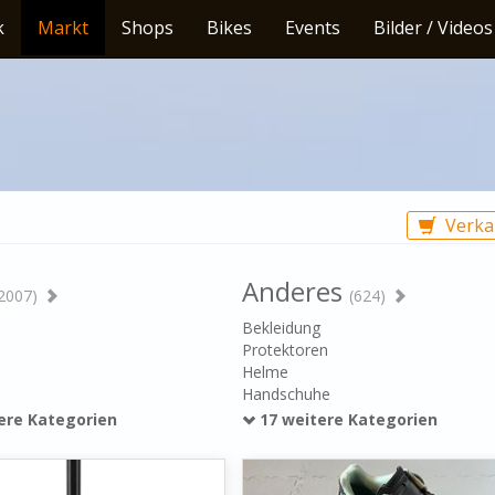
k
Markt
Shops
Bikes
Events
Bilder / Videos
Verka
Anderes
2007)
(624)
l
Bekleidung
Protektoren
Helme
Handschuhe
ere Kategorien
17 weitere Kategorien