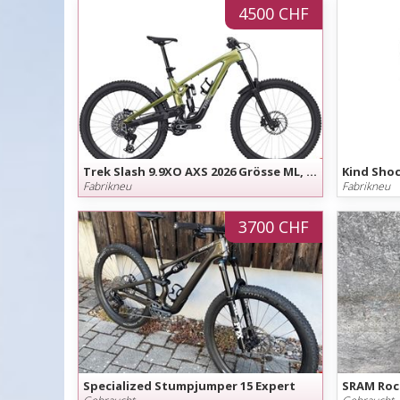
4500 CHF
Trek Slash 9.9XO AXS 2026 Grösse ML, L, XL August Angebot
Fabrikneu
Fabrikneu
3700 CHF
Specialized Stumpjumper 15 Expert
SRAM Roc