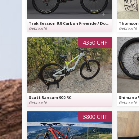
Trek Session 9.9 Carbon Freeride / Downhillbike Session 9.9 Carbon - nur 14.5 kg - Grösse S
Thomson E
Gebraucht
Gebraucht
4350 CHF
Scott Ransom 900 RC
Shimano 
Gebraucht
Gebraucht
3800 CHF