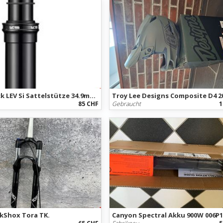
Kind Shock LEV Si Sattelstütze 34.9mm Hub: 125 Länge L390
Troy Lee Designs Composite D4 2
85 CHF
Gebraucht
1
kShox Tora TK.