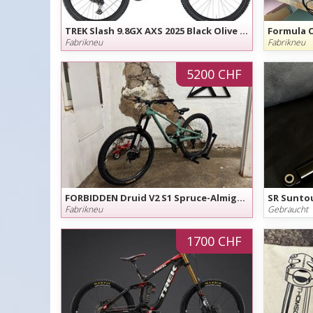
TREK Slash 9.8GX AXS 2025 Black Olive Grösse L, UVP 7999.- Angebot gültig bis 15. August
Formula C
Fabrikneu
Fabrikneu
5200 CHF
FORBIDDEN Druid V2 S1 Spruce-Almigthy
Fabrikneu
Gebraucht
1700 CHF