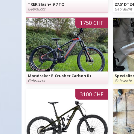
TREK Slash+ 9.7 TQ
27.5' DT2
Gebraucht
Gebraucht
1750 CHF
Mondraker E-Crusher Carbon R+
Speciali
Gebraucht
Gebraucht
3100 CHF