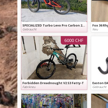
SPECIALIZED Turbo Levo Pro Carbon 2024
Fox 36 R
Gebraucht
Neu
6000 CHF
Forbidden Dreadnought V2 S3 Fatty-T
Easton E
Fabrikneu
Gebraucht