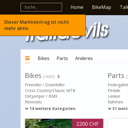
Home
BikeMap
Tal
Dieser Markteintrag ist nicht
mehr aktiv.
Bikes
Parts
Anderes
Bikes
Parts
(1600)
(
Freerider / Downhiller
Federgabe
Cross Country/Classic MTB
Pedale
Dirtjumper / BMX
Lenker
Rennvelo
Rahmen
14 weitere Kategorien
31 weit
2200 CHF