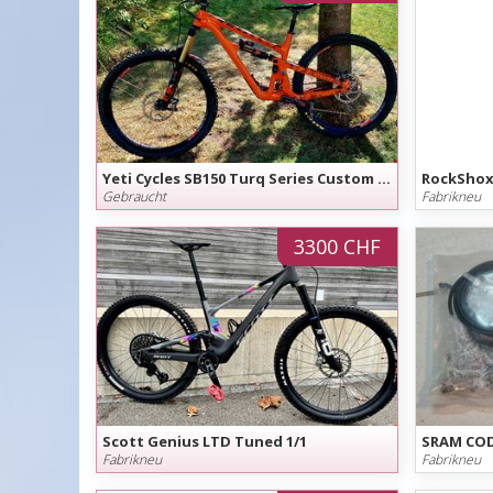
Yeti Cycles SB150 Turq Series Custom Fox Factory
Gebraucht
Fabrikneu
3300 CHF
Scott Genius LTD Tuned 1/1
SRAM CODE
Fabrikneu
Fabrikneu