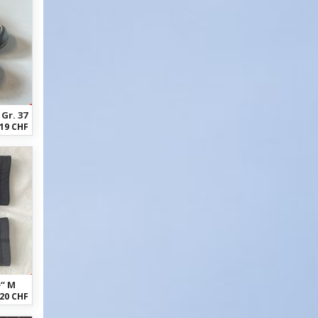
Gr. 37
19 CHF
e“ M
20 CHF