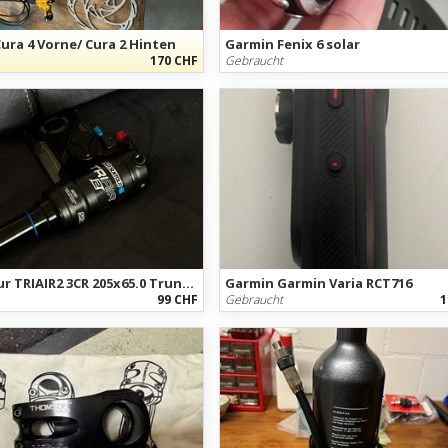
ura 4 Vorne/ Cura 2 Hinten
Garmin Fenix 6 solar
170 CHF
Gebraucht
SR Suntour TRIAIR2 3CR 205x65.0 Trunnion
Garmin Garmin Varia RCT716
99 CHF
Gebraucht
1