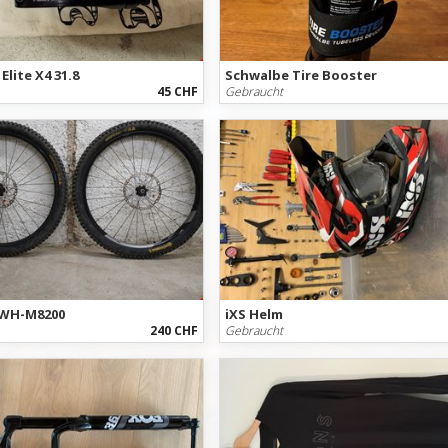
lite X4 31.8
Schwalbe Tire Booster
45 CHF
Gebraucht
WH-M8200
iXS Helm
240 CHF
Gebraucht