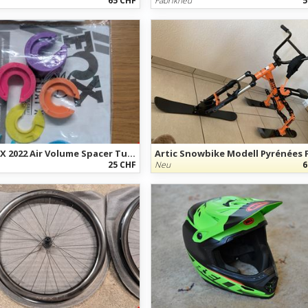
65 CHF
Fabrikneu
5
Fox Float X 2022 Air Volume Spacer Tuning Kit
25 CHF
Neu
6