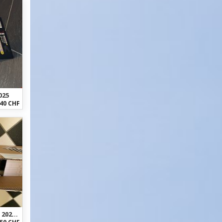
025
40 CHF
Canyon Spectral Akku 900W 006P1 2025 Lithium 2025