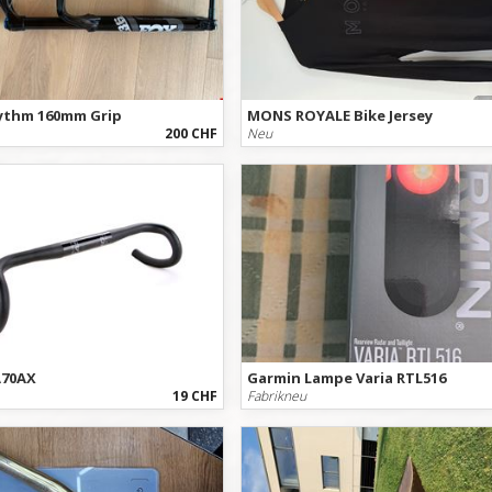
hythm 160mm Grip
MONS ROYALE Bike Jersey
200 CHF
Neu
A70AX
Garmin Lampe Varia RTL516
19 CHF
Fabrikneu