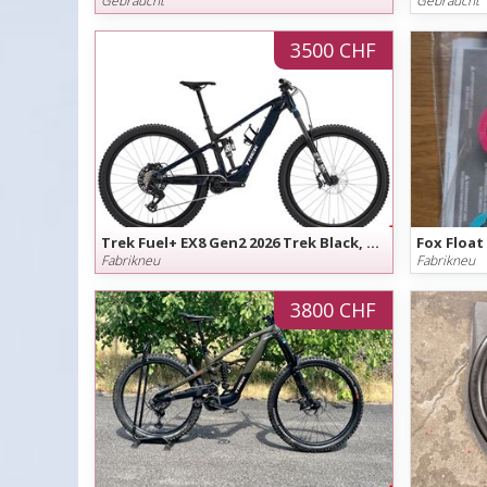
Gebraucht
Gebraucht
3500 CHF
Trek Fuel+ EX8 Gen2 2026 Trek Black, Grösse L, M, August Angebot
Fabrikneu
Fabrikneu
3800 CHF