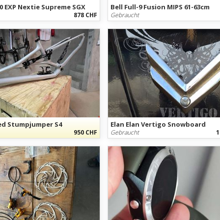
40 EXP Nextie Supreme SGX
Bell Full-9 Fusion MIPS 61-63cm
878 CHF
Gebraucht
zed Stumpjumper S4
Elan Elan Vertigo Snowboard
950 CHF
Gebraucht
1