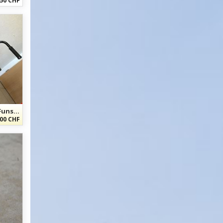
50 CHF
Artic Snowbike Modell Pyrénées Funsport mobil
00 CHF