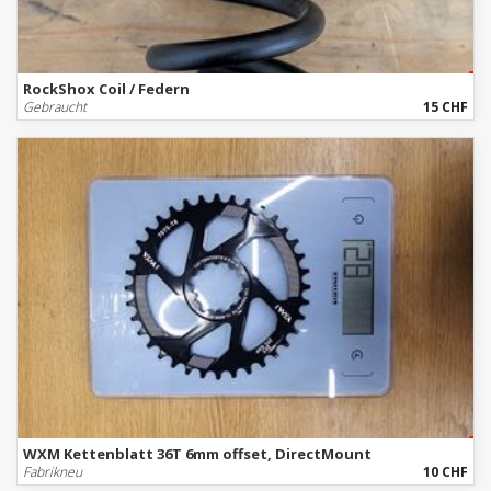
RockShox Coil / Federn
Gebraucht
15 CHF
WXM Kettenblatt 36T 6mm offset, DirectMount
Fabrikneu
10 CHF