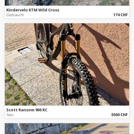
Kindervelo KTM Wild Cross
Gebraucht
174 CHF
Scott Ransom 900 RC
Neu
5500 CHF