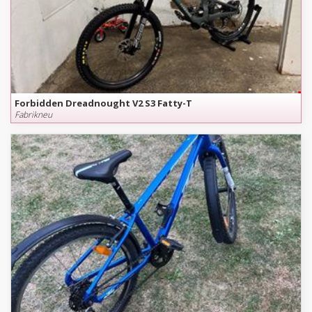
Forbidden Dreadnought V2 S3 Fatty-T
Fabrikneu