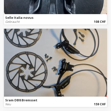
Selle Italia novus
Gebraucht
108 CHF
Sram DB8 Bremsset
Neu
159 CHF