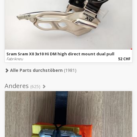
Sram Sram X0 3x10 Hi DM high direct mount dual pull
Fabrikneu
52 CHF
Alle Parts durchstöbern
(1981)
Anderes
(625)