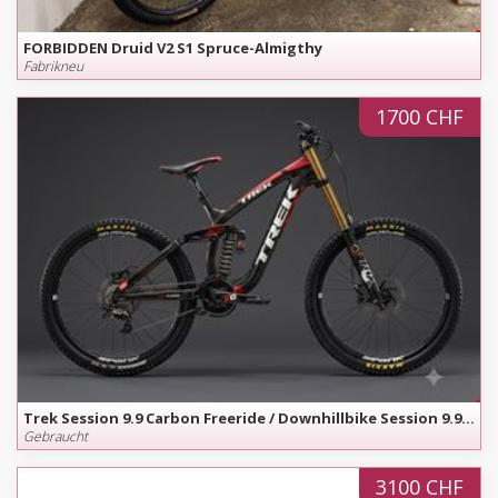
FORBIDDEN Druid V2 S1 Spruce-Almigthy
Fabrikneu
1700 CHF
Trek Session 9.9 Carbon Freeride / Downhillbike Session 9.9 Carbon - nur 14.5 kg - Grösse S
Gebraucht
3100 CHF