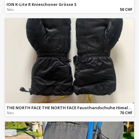
ION K-Lite R Knieschoner Grösse S
Neu
50 CHF
THE NORTH FACE THE NORTH FACE Fausthandschuhe Himalayan 800 L/XL
Neu
70 CHF