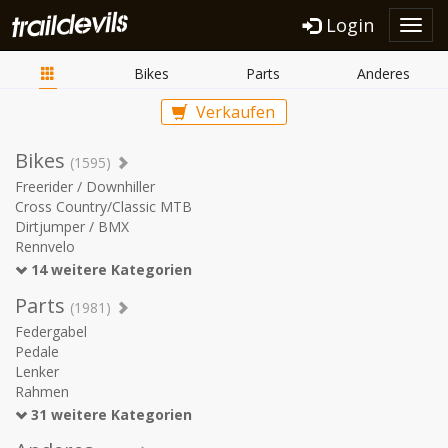
Login
Toggl
navig
Bikes
Parts
Anderes
Verkaufen
Bikes
(1595)
Freerider / Downhiller
Cross Country/Classic MTB
Dirtjumper / BMX
Rennvelo
14 weitere Kategorien
Parts
(1981)
Federgabel
Pedale
Lenker
Rahmen
31 weitere Kategorien