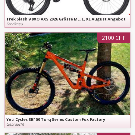
Trek Slash 9.9XO AXS 2026 Grösse ML, L, XL August Angebot
Fabrikneu
2100 CHF
Yeti Cycles SB150 Turq Series Custom Fox Factory
Gebraucht