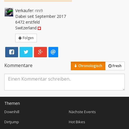
Verkäufer:
rini9
Dabei seit September 2017
6472 erstfeld
Switzerland
Folgen
Kommentare
Chronologisch
Fresh
Themen
Downhill
Nächste Events
Dirtjump
Hot Bikes