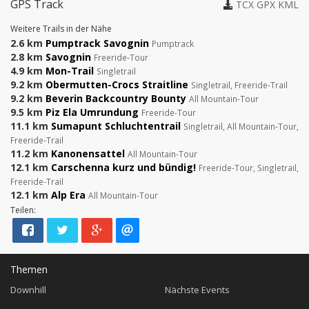
GPS Track
TCX
GPX
KML
Weitere Trails in der Nähe
2.6 km
Pumptrack Savognin
Pumptrack
2.8 km
Savognin
Freeride-Tour
4.9 km
Mon-Trail
Singletrail
9.2 km
Obermutten-Crocs Straitline
Singletrail, Freeride-Trail
9.2 km
Beverin Backcountry Bounty
All Mountain-Tour
9.5 km
Piz Ela Umrundung
Freeride-Tour
11.1 km
Sumapunt Schluchtentrail
Singletrail, All Mountain-Tour,
Freeride-Trail
11.2 km
Kanonensattel
All Mountain-Tour
12.1 km
Carschenna kurz und bündig!
Freeride-Tour, Singletrail,
Freeride-Trail
12.1 km
Alp Era
All Mountain-Tour
Teilen:
Themen
Downhill
Nächste Events