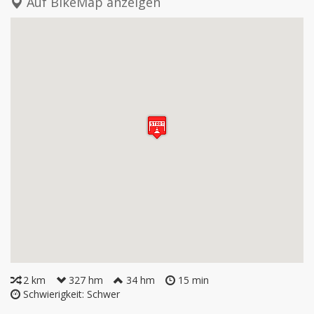
Auf BikeMap anzeigen
2 km
327 hm
34 hm
15 min
Schwierigkeit: Schwer