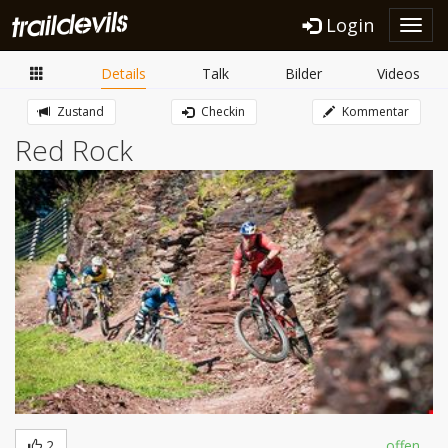
Login
Toggl
navig
Details
Talk
Bilder
Videos
Zustand
Checkin
Kommentar
Red Rock
2
offen