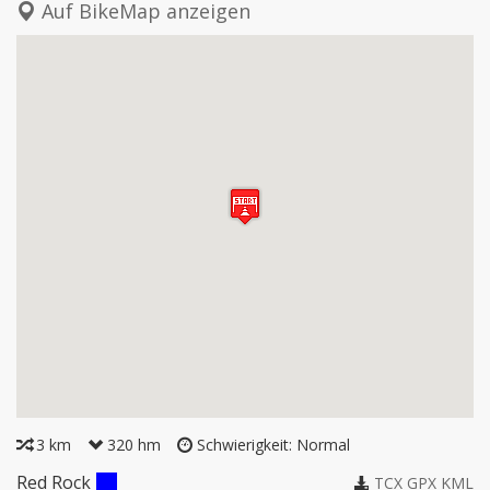
Auf BikeMap anzeigen
3 km
320 hm
Schwierigkeit: Normal
Red Rock
TCX
GPX
KML