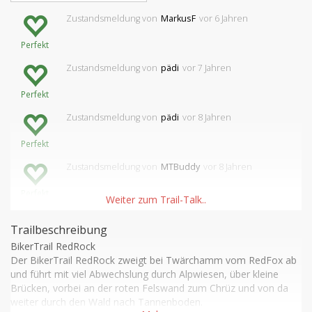
Zustandsmeldung
von
MarkusF
vor 6 Jahren
Perfekt
Zustandsmeldung
von
pädi
vor 7 Jahren
Perfekt
Zustandsmeldung
von
pädi
vor 8 Jahren
Perfekt
Zustandsmeldung
von
MTBuddy
vor 8 Jahren
Perfekt
Trailbeschreibung
BikerTrail RedRock

Der BikerTrail RedRock zweigt bei Twärchamm vom RedFox ab 
und führt mit viel Abwechslung durch Alpwiesen, über kleine 
Brücken, vorbei an der roten Felswand zum Chrüz und von da 
weiter durch den Wald nach Tannenboden.
