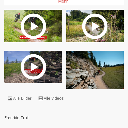
Sie erreichen die Prodalp ab Tannenheim mit der 12er-
Gondelbahn Prodalp-Express. Auf Prodalp steigen Sie in die 8er 
Sesselbahn Prodkamm, welche Sie zum Startpunkt des RedFox 
BikerTrails bringt. Bis zur Abzweigung auf Twärchamm fahren 
Sie auf dem RedFox.
Alle Bilder
Alle Videos
Freeride Trail