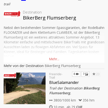
trail
Destination
BikerBerg Flumserberg
Nebst den bestehenden Sommer-Spassgaranten, der Rodelbahn
FLOOMZER und dem Kletterturm CLiiMBER, ist der BikerBerg
Flumserberg ist ein weiteres attraktives Sommer-Angebot. 13
Kilometer einfache und mittelschwere BikerTrails mit grandiosen
Aussichten laden zu flowigen Abfahrten ein. Viel Spass für
Könner, ideal für Einsteiger und Familien. Tageskarten kosten
35CHF
Mehr von der Destination
BikerBerg Flumserberg
8
7
23
Freeride-
Trail
BlueSalamander
Trail der Destination
BikerBerg
Flumserberg
.
3800/1000 km
356 hm
10 min
ab 29
CHF