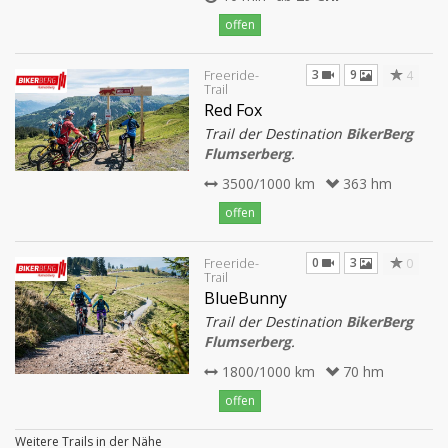
offen
3
9
4
Freeride-
Trail
Red Fox
Trail der Destination
BikerBerg
Flumserberg
.
3500/1000 km
363 hm
offen
0
3
0
Freeride-
Trail
BlueBunny
Trail der Destination
BikerBerg
Flumserberg
.
1800/1000 km
70 hm
offen
Weitere Trails in der Nähe