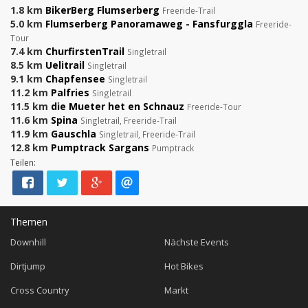
1.8 km
BikerBerg Flumserberg
Freeride-Trail
5.0 km
Flumserberg Panoramaweg - Fansfurggla
Freeride-
Tour
7.4 km
ChurfirstenTrail
Singletrail
8.5 km
Uelitrail
Singletrail
9.1 km
Chapfensee
Singletrail
11.2 km
Palfries
Singletrail
11.5 km
die Mueter het en Schnauz
Freeride-Tour
11.6 km
Spina
Singletrail, Freeride-Trail
11.9 km
Gauschla
Singletrail, Freeride-Trail
12.8 km
Pumptrack Sargans
Pumptrack
Teilen:
Themen
Downhill
Nächste Events
Dirtjump
Hot Bikes
Cross Country
Markt