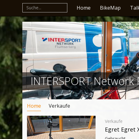
Home
BikeMap
Tal
INTERSPORT Network 
Home
Verkaufe
Verkaufe
Egret Egret 
Gebraucht