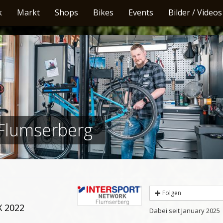
k
Markt
Shops
Bikes
Events
Bilder / Videos
Flumserberg
Folgen
X 2022
Dabei seit January 2025