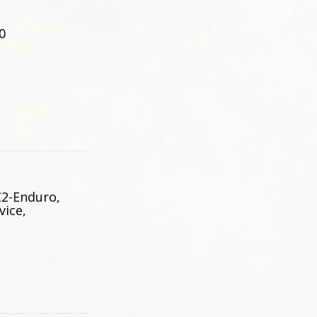
0
C2-Enduro,
vice,