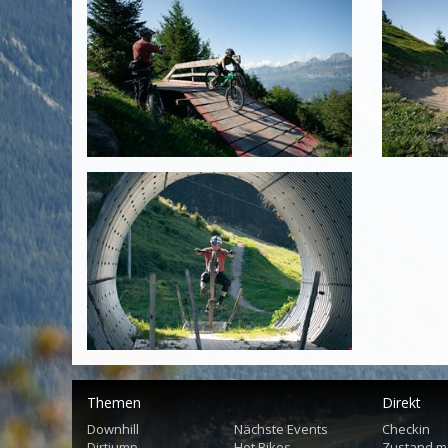
Themen
Direkt
Downhill
Nächste Events
Checkin
Dirtjump
Hot Bikes
Zustand m