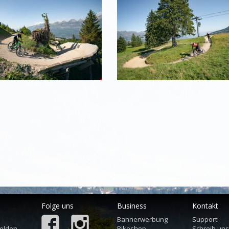
Folge uns
Business
Kontakt
Bannerwerbung
Support
elden
Bikeshop
Schreib un