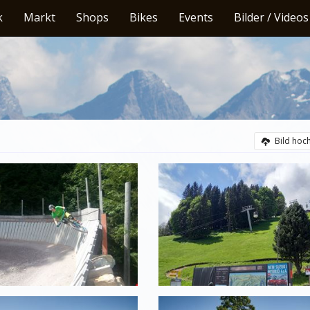
k
Markt
Shops
Bikes
Events
Bilder / Videos
Bild hoc