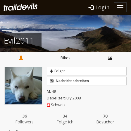
Login
Toggl
navig
Evil2011
Bikes
Folgen
Nachricht schreiben
M, 49
Dabei seit July 2008
Schweiz
36
34
70
Followers
Folge ich
Besucher