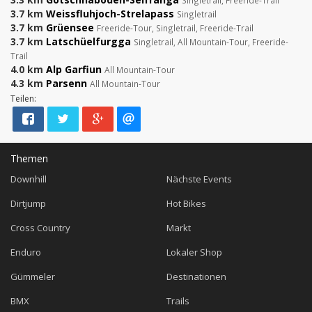
Singletrail, Freeride-Trail
3.7 km
Weissfluhjoch-Strelapass
Singletrail
3.7 km
Grüensee
Freeride-Tour, Singletrail, Freeride-Trail
3.7 km
Latschüelfurgga
Singletrail, All Mountain-Tour, Freeride-
Trail
4.0 km
Alp Garfiun
All Mountain-Tour
4.3 km
Parsenn
All Mountain-Tour
Teilen:
Themen
Downhill
Nächste Events
Dirtjump
Hot Bikes
Cross Country
Markt
Enduro
Lokaler Shop
Gümmeler
Destinationen
BMX
Trails