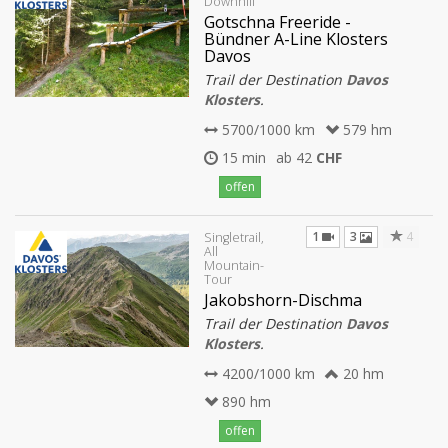
Downhill
Gotschna Freeride -
Bündner A-Line Klosters
Davos
Trail der Destination
Davos
Klosters
.
5700/1000 km
579 hm
15 min
ab 42
CHF
offen
1
3
4
Singletrail,
All
Mountain-
Tour
Jakobshorn-Dischma
Trail der Destination
Davos
Klosters
.
4200/1000 km
20 hm
890 hm
offen