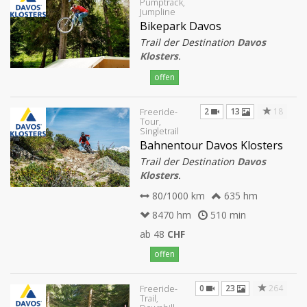
Pumptrack,
Jumpline
Bikepark Davos
Trail der Destination
Davos
Klosters
.
offen
2
13
18
Freeride-
Tour,
Singletrail
Bahnentour Davos Klosters
Trail der Destination
Davos
Klosters
.
80/1000 km
635 hm
8470 hm
510 min
ab 48
CHF
offen
0
23
264
Freeride-
Trail,