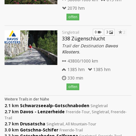
2070 hm
offen
0
3
2
Singletrail
338 Zügenschlucht
Trail der Destination
Davos
Klosters
.
43800/1000 km
1385 hm
1385 hm
330 min
offen
Weitere Trails in der Nähe
2.1 km
Schwarzseealp-Gotschnaboden
Singletrail
2.7 km
Davos - Lenzerheide
Freeride-Tour, Singletrail, Freeride-
Trail
2.7 km
Drusatscha
Singletrail, All Mountain-Tour
3.0 km
Gotschna-Schifer
Freeride-Trail
3.3 km
Gotschnaboden-Selfranga