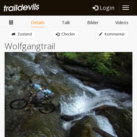
Login
Toggl
navig
Details
Talk
Bilder
Videos
Zustand
Checkin
Kommentar
Wolfgangtrail