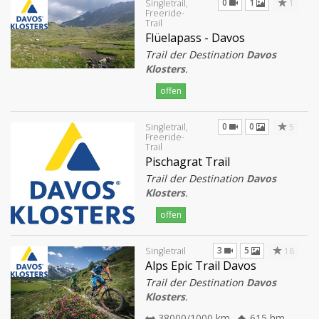
0
1
1
Singletrail,
Freeride-
Trail
Flüelapass - Davos
Trail der Destination
Davos
Klosters
.
offen
0
0
5
Singletrail,
Freeride-
Trail
Pischagrat Trail
Trail der Destination
Davos
Klosters
.
offen
3
5
18
Singletrail
Alps Epic Trail Davos
Trail der Destination
Davos
Klosters
.
38000/1000 km
615 hm