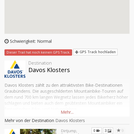
Schwierigkeit: Normal
GPS Track hochladen
Dieser Trail hat noch keinen GPS Track.
Destination
Davos Klosters
Davos Klosters zählt zu den attraktivsten Bike-Destinationen
Graubündens. Die ausgeschilderten Mountainbike-Touren auf
dem rund 700 km langen Wegnetz lassen jedes Bikerherz höher
schlagen und bieten auch dem geübtesten Mountainbiker ein
fantastisches Bike- und Naturerlebnis.
Mehr von der Destination
Davos Klosters
0
3
9
Dirtjump,