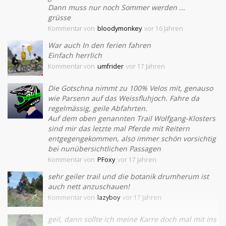
Dann muss nur noch Sommer werden ...
grüsse
Kommentar
von
bloodymonkey
vor 16 Jahren
War auch In den ferien fahren
Einfach herrlich
Kommentar
von
umfrider
vor 17 Jahren
Die Gotschna nimmt zu 100% Velos mit, genauso
wie Parsenn auf das Weissfluhjoch. Fahre da
regelmässig, geile Abfahrten.
Auf dem oben genannten Trail Wolfgang-Klosters
sind mir das letzte mal Pferde mit Reitern
entgegengekommen, also immer schön vorsichtig
bei nunübersichtlichen Passagen
Kommentar
von
PFoxy
vor 17 Jahren
sehr geiler trail und die botanik drumherum ist
auch nett anzuschauen!
Kommentar
von
lazyboy
vor 17 Jahren
geil, dann sollte ich meine Karre doch mal mit ins