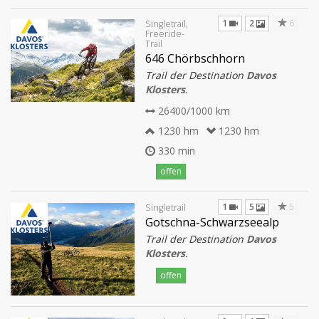
1
2
6
Singletrail,
Freeride-
Trail
646 Chörbschhorn
Trail der Destination
Davos
Klosters
.
26400/1000 km
1230 hm
1230 hm
330 min
offen
1
5
5
Singletrail
Gotschna-Schwarzseealp
Trail der Destination
Davos
Klosters
.
offen