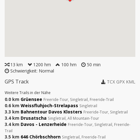
13 km
1200 hm
100 hm
50 min
Schwierigkeit: Normal
GPS Track
TCX
GPX
KML
Weitere Trails in der Nähe
0.0 km
Grüensee
Freeride-Tour, Singletrail, Freeride-Trail
0.6 km
Weissfluhjoch-Strelapass
Singletrail
3.3 km
Bahnentour Davos Klosters
Freeride-Tour, Singletrail
3.4 km
Drusatscha
Singletrail, All Mountain-Tour
3.4 km
Davos - Lenzerheide
Freeride-Tour, Singletrail, Freeride-
Trail
3.5 km
646 Chörbschhorn
Singletrail, Freeride-Trail