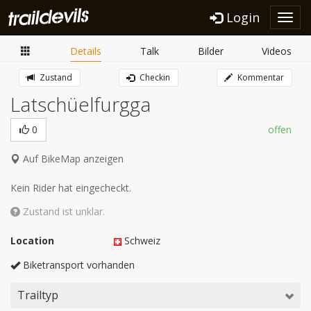
Login
Toggl
navig
Details
Talk
Bilder
Videos
Zustand
Checkin
Kommentar
Latschüelfurgga
0
offen
Auf BikeMap anzeigen
Kein Rider hat eingecheckt.
Zustand ist unklar.
Location
Schweiz
Biketransport vorhanden
Trailtyp