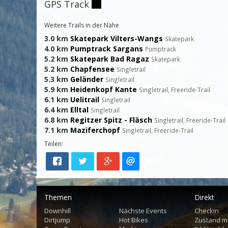
GPS Track
Weitere Trails in der Nähe
3.0 km
Skatepark Vilters-Wangs
Skatepark
4.0 km
Pumptrack Sargans
Pumptrack
5.2 km
Skatepark Bad Ragaz
Skatepark
5.2 km
Chapfensee
Singletrail
5.3 km
Geländer
Singletrail
5.9 km
Heidenkopf Kante
Singletrail, Freeride-Trail
6.1 km
Uelitrail
Singletrail
6.4 km
Elltal
Singletrail
6.8 km
Regitzer Spitz - Fläsch
Singletrail, Freeride-Trail
7.1 km
Maziferchopf
Singletrail, Freeride-Trail
Teilen:
Themen
Direkt
Downhill
Nächste Events
Checkin
Dirtjump
Hot Bikes
Zustand m