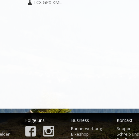
TCX
GPX
KML
Folge uns
Business
Kontakt
Bannerwerbung
Support
elden
Bikeshop
Schreib un