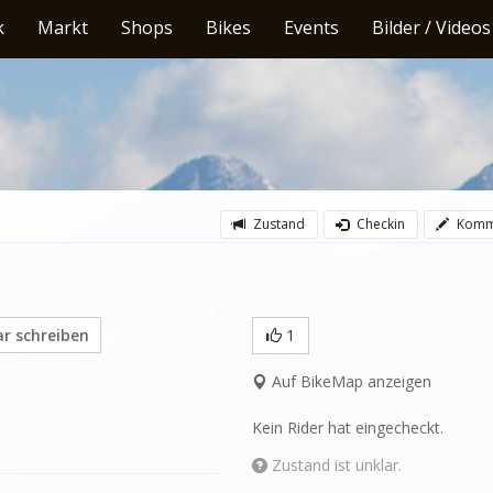
k
Markt
Shops
Bikes
Events
Bilder / Videos
Zustand
Checkin
Komm
 schreiben
1
Auf BikeMap anzeigen
Kein Rider hat eingecheckt.
Zustand ist unklar.