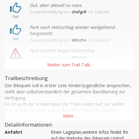
Gut, aber aktuell zu nass.
Zustandsmeldung
von
chefgrill
vor 3 Jahren
Gut
Park nach Holzschlag wieder weitgehend
hergestellt.
Gut
Zustandsmeldung
von
Witscho
vor 6 Jahren
Park zerstört wegen Holzschlag
Zustandsmeldung
von
Witscho
vor 7 Jahren
Katastrophal
Trailbeschreibung
Der Bikepark soll in erster Linie Kinder/Jugendliche ansprechen, 
steht aber selbstverständlich der gesamten Bevölkerung zur 
Verfügung. 

So ist auch die Schwierigkeit der Trails relativ tief, wir wollen 
aber in Zukunft auch anspruchsvollere Obstacles bauen.

Im Endausbau wird der Bikepark aus einem Rundkurs von ca. 
Detailinformationen
900 m Länge mit verschiedenen Hindernissen, einer Nortshore-
Anfahrt
Einen Lageplan,weitere Infos findet Ihr 
Sektion, einer Dirtline und einem Technikpark mit verschiedenen 
auf der Website des Bikepark Urdorf.