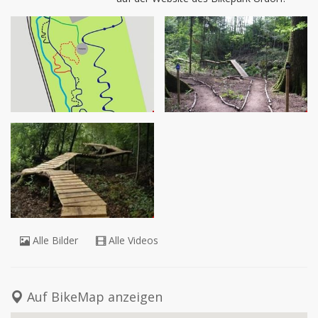
Hindernissen bestehen. 

In einer ersten Bauphase ist bis zur Eröffnung am 27. August 
2006 wurde die Rundstrecke mit verschiedenen Northshores für 
die Kinder fertig gebaut. 

Nach eines sehr langen, fast 2 jährigen Baustops soll nun im 
September entlich die Dirtline fertiggestellt werden, 
anschliessend werden noch weitere Northshore-Elemente 
gebaut und als Letztes der Technikpark. 

Wichtig: Der Park ist noch nicht fertig gebaut wie gesagt eher ein 
Beginner-Park. Die jüngener Benützer des Parks werden sich 
aber auch in Zukunft für ein höheres Level einsetzen.
Alle Bilder
Alle Videos
Auf BikeMap anzeigen