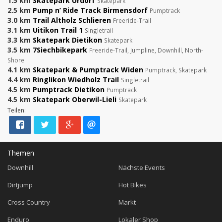
1.5 km
Skatepark Urdorf
Skatepark
2.5 km
Pump n’ Ride Track Birmensdorf
Pumptrack
3.0 km
Trail Altholz Schlieren
Freeride-Trail
3.1 km
Uitikon Trail 1
Singletrail
3.3 km
Skatepark Dietikon
Skatepark
3.5 km
7Siechbikepark
Freeride-Trail, Jumpline, Downhill, North-
Shore
4.1 km
Skatepark & Pumptrack Widen
Pumptrack, Skatepark
4.4 km
Ringlikon Wiedholz Trail
Singletrail
4.5 km
Pumptrack Dietikon
Pumptrack
4.5 km
Skatepark Oberwil-Lieli
Skatepark
Teilen:
Themen
Downhill
Nächste Events
Dirtjump
Hot Bikes
Cross Country
Markt
Enduro
Lokaler Shop