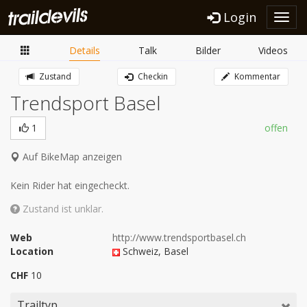
Login
Toggl
navig
Details
Talk
Bilder
Videos
Zustand
Checkin
Kommentar
Trendsport Basel
1
offen
Auf BikeMap anzeigen
Kein Rider hat eingecheckt.
Zustand ist unklar.
Web
http://www.trendsportbasel.ch
Location
Schweiz
, Basel
CHF
10
Trailtyp