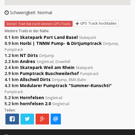
Schwierigkeit: Normal
GPS Track hochladen
Dieser Trail hat noch keinen GPS Track.
Weitere Trails in der Nähe
0.1 km
Skatepark Port Land Basel
Skatepark
0.9 km
Horbi | TNNW Pump- & Dirtjumptrack
Dirtjump,
Pumptrack
1.2 km
NT Dirts
Dirtjump
2.2 km
Andres
Singletrail, Downhill
2.4 km
Skatepark Weil am Rhein
Skatepark
2.9 km
Pumptrack Buschweilerhof
Pumptrack
4.1 km
Allschwil Dirts
Dirtjump, BMX-Bahn
4.3 km
Modularer Pumptrack "Summer-Kunschti"
Pumptrack
5.2 km
Hornfelsen
Singletrail
5.2 km
hornfelsen 2.0
Singletrail
Teilen: