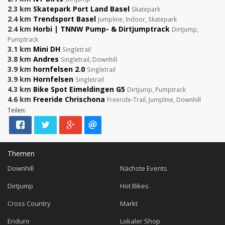
2.3 km
Skatepark Port Land Basel
Skatepark
2.4 km
Trendsport Basel
Jumpline, Indoor, Skatepark
2.4 km
Horbi | TNNW Pump- & Dirtjumptrack
Dirtjump,
Pumptrack
3.1 km
Mini DH
Singletrail
3.8 km
Andres
Singletrail, Downhill
3.9 km
hornfelsen 2.0
Singletrail
3.9 km
Hornfelsen
Singletrail
4.3 km
Bike Spot Eimeldingen G5
Dirtjump, Pumptrack
4.6 km
Freeride Chrischona
Freeride-Trail, Jumpline, Downhill
Teilen:
Themen
Downhill
Nächste Events
Dirtjump
Hot Bikes
Cross Country
Markt
Enduro
Lokaler Shop