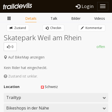
Login
Toggl
navig
Details
Talk
Bilder
Videos
Zustand
Checkin
Kommentar
Skatepark Weil am Rhein
0
offen
Auf BikeMap anzeigen
Kein Rider hat eingecheckt.
Zustand ist unklar.
Location
Schweiz
Trailtyp
Bikeshops in der Nähe