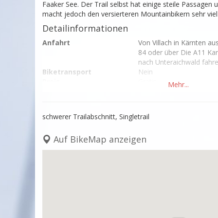
Faaker See. Der Trail selbst hat einige steile Passagen
macht jedoch den versierteren Mountainbikern sehr viel
Detailinformationen
Anfahrt
Von Villach in Kärnten aus
84 oder über Die A11 Ka
nach Unteraichwald fahre
Biketransport
Nein
Preis
Gratis
Öffnungszeiten
ganzjährig, je nach Schne
Übernachtung
buchen.visitvillach.at
schwerer Trailabschnitt, Singletrail
Auf BikeMap anzeigen