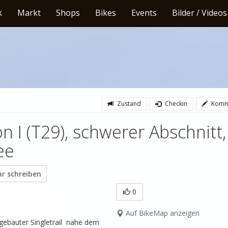
k
Markt
Shops
Bikes
Events
Bilder / Videos
Zustand
Checkin
Komm
n I (T29), schwerer Abschnitt,
ee
 schreiben
0
Auf BikeMap anzeigen
gebauter Singletrail  nahe dem 