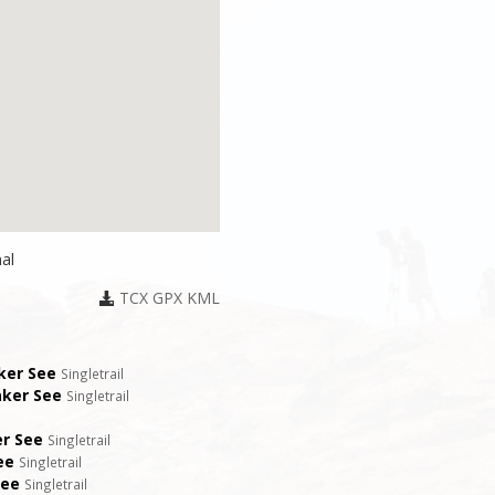
al
TCX
GPX
KML
aker See
Singletrail
aker See
Singletrail
er See
Singletrail
ee
Singletrail
See
Singletrail