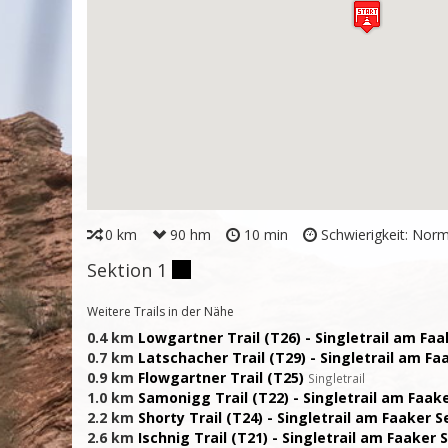
0 km
90 hm
10 min
Schwierigkeit: Norm
Sektion 1
Weitere Trails in der Nähe
0.4 km
Lowgartner Trail (T26) - Singletrail am Fa
0.7 km
Latschacher Trail (T29) - Singletrail am Fa
0.9 km
Flowgartner Trail (T25)
Singletrail
1.0 km
Samonigg Trail (T22) - Singletrail am Faak
2.2 km
Shorty Trail (T24) - Singletrail am Faaker S
2.6 km
Ischnig Trail (T21) - Singletrail am Faaker 