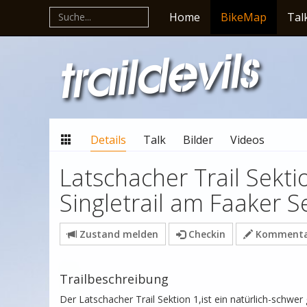
Home
BikeMap
Tal
Details
Talk
Bilder
Videos
Latschacher Trail Sektio
Singletrail am Faaker S
Zustand melden
Checkin
Kommentar
Trailbeschreibung
Der Latschacher Trail Sektion 1,ist ein natürlich-schwer 