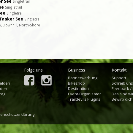
er See
Singletrail
ee
Singletrail
See
Singletrail
 Faaker See
Singletrail
ne, Downhill, North-Shore
Folge uns
Business
Kontakt
Bannerwerbung
Support
elden
Bikeshop
Schreib un
aden
Destination
Feedback /
rag
Event-Organisator
Das sind wi
Traildevils Plugins
Bewirb dich
tenschutzerklärung