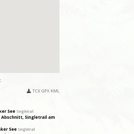
t
TCX
GPX
KML
aker See
Singletrail
 Abschnitt, Singletrail am
aker See
Singletrail