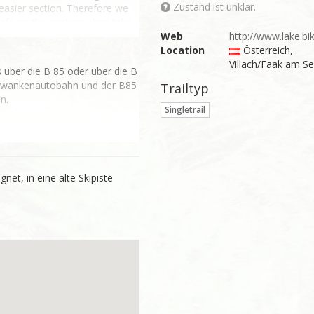
Zustand ist unklar.
 easier section. Therefore we 
afe on this section, then take 
Web
http://www.lake.bi
Location
Österreich
,
Villach/Faak am S
 über die B 85 oder über die B 
rwankenautobahn und der B85 
Trailtyp
n.
Singletrail
enstein 6, 9582 Latschach am 
enstein 6, 9582 Latschach am 
gnet, in eine alte Skipiste