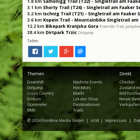
1.8 km
Samonigg Trail (T22) - Singletrail am Faak
3.1 km
Shorty Trail (T24) - Singletrail am Faaker S
3.2 km
Ischnig Trail (T21) - Singletrail am Faaker 
3.6 km
Kopein Trail - Mountainbike Singletrail am
12.2 km
Bikepark Kranjska Gora
Freeride-Trail, Jumpli
38.4 km
Dirtpark Trzic
Dirtjump
Teilen:
Themen
Direkt
Downhill
Nächste Events
Checkin
Dirtjump
Hot Bikes
Zustand m
Cross Country
Markt
Bild hochl
Enduro
Lokaler Shop
Neuer Beit
Gümmeler
Destinationen
Verkaufen
BMX
Trails
© 2024
Frontline Media GmbH
|
AGB
|
Impressum
|
Da