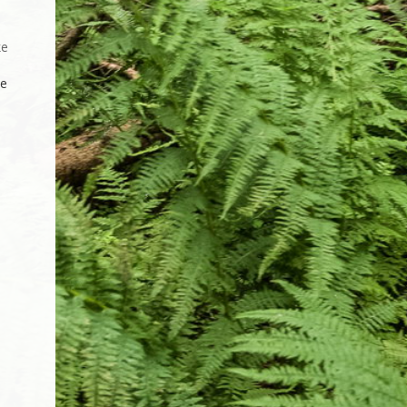
ke
ee