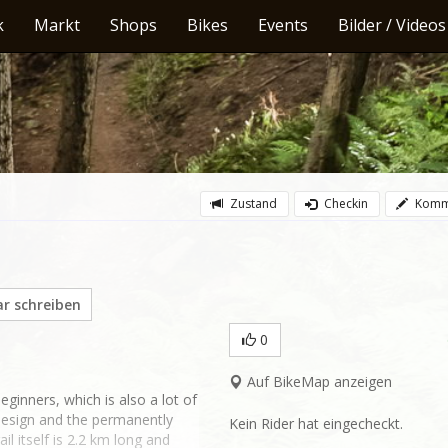
k
Markt
Shops
Bikes
Events
Bilder / Videos
Zustand
Checkin
Komm
 schreiben
0
Auf BikeMap anzeigen
eginners, which is also a lot of 
 design and the permanently 
Kein Rider hat eingecheckt.
l itself is 2.2 km long and 