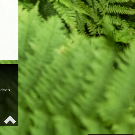
s
 Ideen
r