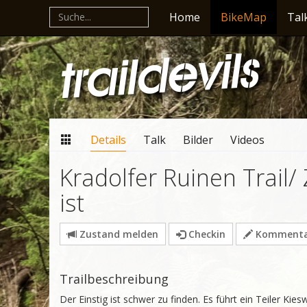
Home
BikeMap
Tal
Details
Talk
Bilder
Videos
Kradolfer Ruinen Trail/
ist
Zustand melden
Checkin
Kommentar
Trailbeschreibung
Der Einstig ist schwer zu finden. Es führt ein Teiler Kie