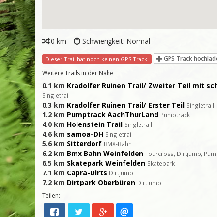
0 km
Schwierigkeit: Normal
GPS Track hochlad
Dieser Trail hat noch keinen GPS Track.
Weitere Trails in der Nähe
0.1 km
Kradolfer Ruinen Trail/ Zweiter Teil mit s
Singletrail
0.3 km
Kradolfer Ruinen Trail/ Erster Teil
Singletrail
1.2 km
Pumptrack AachThurLand
Pumptrack
4.0 km
Holenstein Trail
Singletrail
4.6 km
samoa-DH
Singletrail
5.6 km
Sitterdorf
BMX-Bahn
6.2 km
Bmx Bahn Weinfelden
Fourcross, Dirtjump, Pum
6.5 km
Skatepark Weinfelden
Skatepark
7.1 km
Capra-Dirts
Dirtjump
7.2 km
Dirtpark Oberbüren
Dirtjump
Teilen: