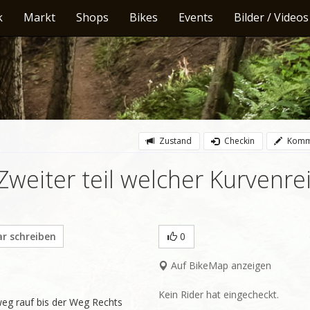
k
Markt
Shops
Bikes
Events
Bilder / Videos
Zustand
Checkin
Komm
 Zweiter teil welcher Kurvenre
 schreiben
0
Auf BikeMap anzeigen
Kein Rider hat eingecheckt.
sweg rauf bis der Weg Rechts 