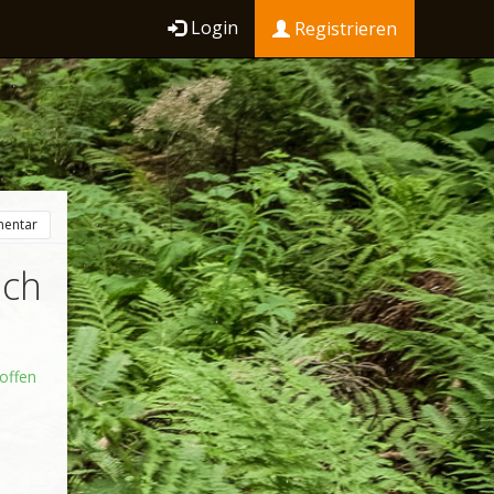
Login
Registrieren
entar
ich
offen