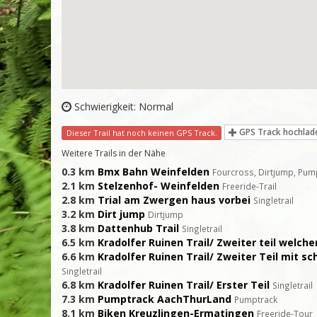
Schwierigkeit: Normal
GPS Track hochlad
Dieser Trail hat noch keinen GPS Track.
Weitere Trails in der Nähe
0.3 km
Bmx Bahn Weinfelden
Fourcross, Dirtjump, Pum
2.1 km
Stelzenhof- Weinfelden
Freeride-Trail
2.8 km
Trial am Zwergen haus vorbei
Singletrail
3.2 km
Dirt jump
Dirtjump
3.8 km
Dattenhub Trail
Singletrail
6.5 km
Kradolfer Ruinen Trail/ Zweiter teil welche
6.6 km
Kradolfer Ruinen Trail/ Zweiter Teil mit s
Singletrail
6.8 km
Kradolfer Ruinen Trail/ Erster Teil
Singletrail
7.3 km
Pumptrack AachThurLand
Pumptrack
8.1 km
Biken Kreuzlingen-Ermatingen
Freeride-Tour