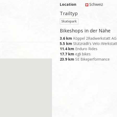
Location
Schweiz
Trailtyp
Skatepark
Bikeshops in der Nähe
3.6 km
Köppel 2Radwerkstatt AG
5.5 km
Stützrädli's Velo-Werkstat
11.4 km
Enduro Rides
17.7 km
egli bikes
23.9 km
SE Bikeperformance