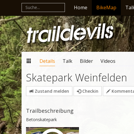
Home
BikeMap
Tal
Details
Talk
Bilder
Videos
Skatepark Weinfelden
Zustand melden
Checkin
Kommentar
Trailbeschreibung
Betonskatepark