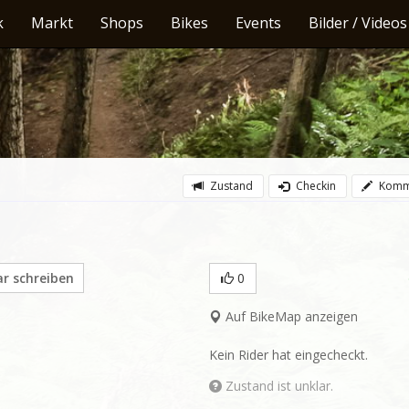
k
Markt
Shops
Bikes
Events
Bilder / Videos
Zustand
Checkin
Komm
 schreiben
0
Auf BikeMap anzeigen
Kein Rider hat eingecheckt.
Zustand ist unklar.