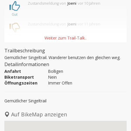
Zustandsmeldung
von
Joeni
vor 10 Jahren
Gut
Zustandsmeldung
von
Joeni
vor 11 Jahren
Fahrbar
Trailbeschreibung
Gemütlicher Singeltrail. Wanderer benutzen den gleichen weg.
Detailinformationen
Anfahrt
Bolligen
Biketransport
Nein
Öffnungszeiten
Immer Offen
Gemütlicher Singeltrail
Auf BikeMap anzeigen