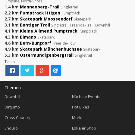
Jumpline, North-Shore
1.4 km
Mannenberg-Trail
Singletrail
2.2 km
Pumptrack Ittigen
Pumptrack
2.7 km
Skatepark Moosseedorf
Skatepark
3.1 km
Bantiger Trail
Singletrail, Freeride-Trail, Downhill
4.1 km
Kleine Allmend Pumptrack
Pumptrack
4.3 km
Bimano
Skatepark
4.6 km
Bern-Burgdorf
Freeride-Tour
4.9 km
Skatepark Münchenbuchsee
Skatepark
5.3 km
Ostermundigenbergtrail
Singletrail
Teilen:
Themen
Downhill
Nächste Events
Dirtjump
Hot Bikes
Cross Country
Markt
Enduro
Lokaler Shop