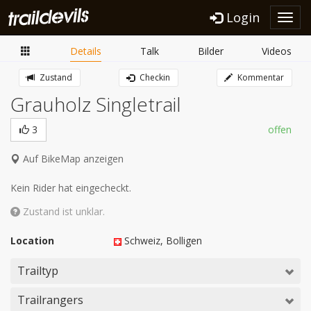
Login
Toggl
navig
Details
Talk
Bilder
Videos
Zustand
Checkin
Kommentar
Grauholz Singletrail
3
offen
Auf BikeMap anzeigen
Kein Rider hat eingecheckt.
Zustand ist unklar.
Location
Schweiz
, Bolligen
Trailtyp
Trailrangers