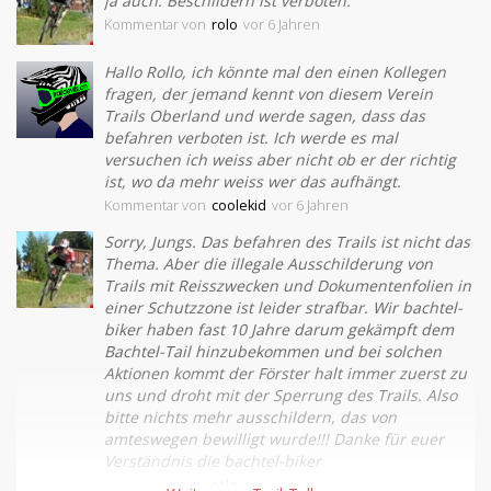
ja auch. Beschlidern ist verboten.
Kommentar
von
rolo
vor 6 Jahren
Hallo Rollo, ich könnte mal den einen Kollegen
fragen, der jemand kennt von diesem Verein
Trails Oberland und werde sagen, dass das
befahren verboten ist. Ich werde es mal
versuchen ich weiss aber nicht ob er der richtig
ist, wo da mehr weiss wer das aufhängt.
Kommentar
von
coolekid
vor 6 Jahren
Sorry, Jungs. Das befahren des Trails ist nicht das
Thema. Aber die illegale Ausschilderung von
Trails mit Reisszwecken und Dokumentenfolien in
einer Schutzzone ist leider strafbar. Wir bachtel-
biker haben fast 10 Jahre darum gekämpft dem
Bachtel-Tail hinzubekommen und bei solchen
Aktionen kommt der Förster halt immer zuerst zu
uns und droht mit der Sperrung des Trails. Also
bitte nichts mehr ausschildern, das von
amteswegen bewilligt wurde!!! Danke für euer
Verständnis die bachtel-biker
Kommentar
von
rolo
vor 6 Jahren