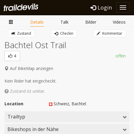
Login
Toggl
navig
Details
Talk
Bilder
Videos
Zustand
Checkin
Kommentar
Bachtel Ost Trail
4
offen
Auf BikeMap anzeigen
Kein Rider hat eingecheckt.
Zustand ist unklar.
Location
Schweiz
, Bachtel
Trailtyp
Bikeshops in der Nähe