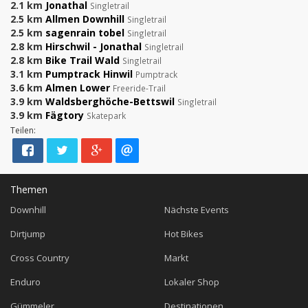
2.1 km
Jonathal
Singletrail
2.5 km
Allmen Downhill
Singletrail
2.5 km
sagenrain tobel
Singletrail
2.8 km
Hirschwil - Jonathal
Singletrail
2.8 km
Bike Trail Wald
Singletrail
3.1 km
Pumptrack Hinwil
Pumptrack
3.6 km
Almen Lower
Freeride-Trail
3.9 km
Waldsberghöche-Bettswil
Singletrail
3.9 km
Fägtory
Skatepark
Teilen:
Themen
Downhill
Nächste Events
Dirtjump
Hot Bikes
Cross Country
Markt
Enduro
Lokaler Shop
Gümmeler
Destinationen