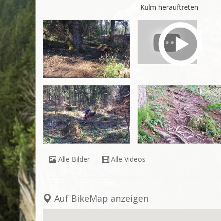
Kulm herauftreten
Coole Feierabendrunde zum hoch pedalieren.

ACHTUNG: An Sonntagen mit schönem Wetter sehr viel W
Alle Bilder
Alle Videos
Auf BikeMap anzeigen