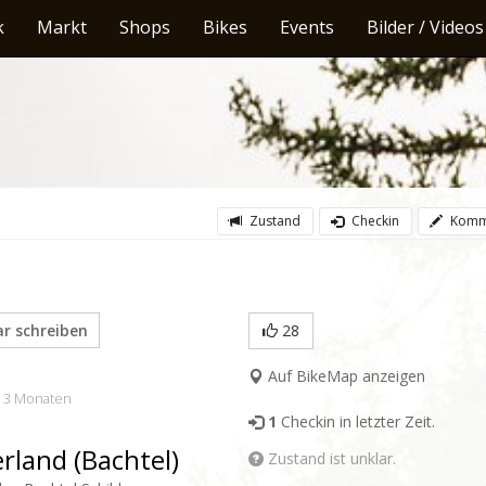
k
Markt
Shops
Bikes
Events
Bilder / Videos
Zustand
Checkin
Komm
 schreiben
28
Auf BikeMap anzeigen
r 3 Monaten
1
Checkin in letzter Zeit.
rland (Bachtel)
Zustand ist unklar.