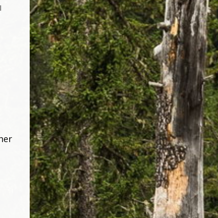
l
her