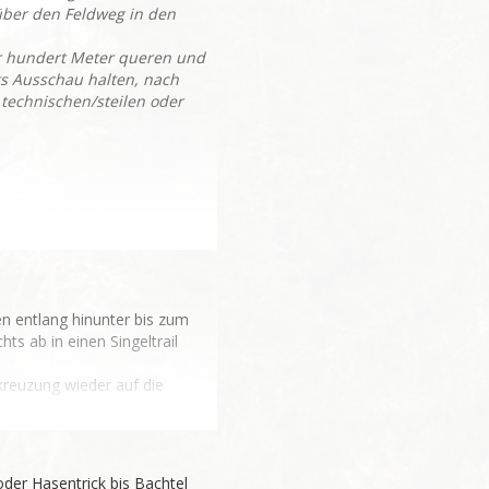
über den Feldweg in den
ar hundert Meter queren und
ts Ausschau halten, nach
r technischen/steilen oder
n entlang hinunter bis zum 
s ab in einen Singeltrail 
reuzung wieder auf die 
auf den Trail in den Wald 
 aber sonst durchgehend.

er Hasentrick bis Bachtel 