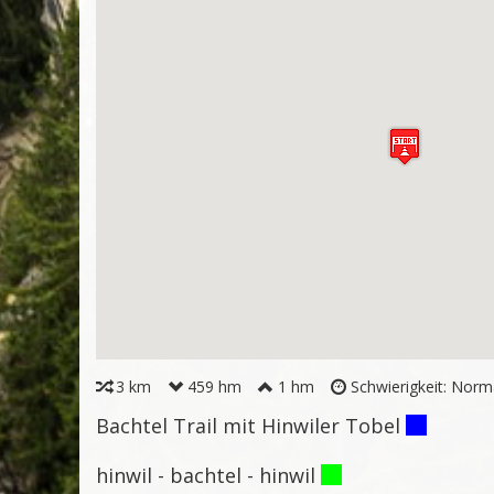
3 km
459 hm
1 hm
Schwierigkeit: Norm
Bachtel Trail mit Hinwiler Tobel
hinwil - bachtel - hinwil