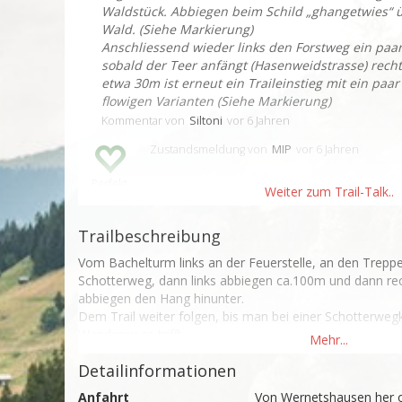
Waldstück. Abbiegen beim Schild „ghangetwies“ 
Wald. (Siehe Markierung)
Anschliessend wieder links den Forstweg ein pa
sobald der Teer anfängt (Hasenweidstrasse) rech
etwa 30m ist erneut ein Traileinstieg mit ein paa
flowigen Varianten (Siehe Markierung)
Kommentar
von
Siltoni
vor 6 Jahren
Zustandsmeldung
von
MIP
vor 6 Jahren
Perfekt
Trailbeschreibung
Vom Bachelturm links an der Feuerstelle, an den Treppe
Schotterweg, dann links abbiegen ca.100m und dann recht
abbiegen den Hang hinunter.

Dem Trail weiter folgen, bis man bei einer Schotterwegk
Wanderwege trifft.

an der Kreuzung ca. 200m wieder bergauf und dann links 
Detailinformationen
einbiegen und weiter folgen.

Der Trail kreuzt immer mal wieder einen Wanderweg ist
Anfahrt
Von Wernetshausen her od