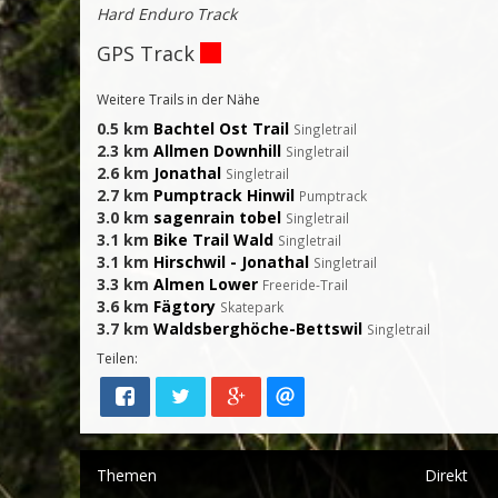
Hard Enduro Track
GPS Track
Weitere Trails in der Nähe
0.5 km
Bachtel Ost Trail
Singletrail
2.3 km
Allmen Downhill
Singletrail
2.6 km
Jonathal
Singletrail
2.7 km
Pumptrack Hinwil
Pumptrack
3.0 km
sagenrain tobel
Singletrail
3.1 km
Bike Trail Wald
Singletrail
3.1 km
Hirschwil - Jonathal
Singletrail
3.3 km
Almen Lower
Freeride-Trail
3.6 km
Fägtory
Skatepark
3.7 km
Waldsberghöche-Bettswil
Singletrail
Teilen:
Themen
Direkt