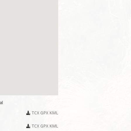
al
TCX
GPX
KML
TCX
GPX
KML