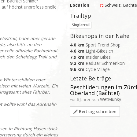
den Bachtel Schilder
Location
Schweiz
, Bachte
 auf höchst unprofessionelle
Trailtyp
Singletrail
Bikeshops in der Nähe
telostrail, habe aber gerade
de, also bitte an den
4.0 km
Sport Trend Shop
 colle offizielle Bachteltrail
4.6 km
Light-Bikes.ch
och den Scheidegg Trail und
7.9 km
Insider Bikes
9.2 km
RadBar Schmerikon
9.6 km
Cycle Village
Letzte Beiträge
ine Winterschäden oder
isch mit vielen Wurzeln. Ein
Beschilderungen im Zürc
insgesamt alles Fahrbar.
Oberland (Bachtel)
WetMunky
vor 6 Jahren von
t wollte wohl das Adrenalin
Beitrag schreiben
sen in Richtung Hasenstrick
ortsetzung durch ein kleines