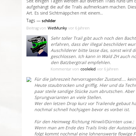
Seit einigen Tagen werden auf diversen Trails rund um 
aufgehängt die auf die Trails aufmerksam machen. Dies
Art. Es sind Sichtmäppchen mit einem...
Tags —
schilder
Beitrag
von
WetMunky
vor 6 Jahren
Sehr toller Trail gibt auch noch den Bach
erfahren, dass der illegal beschildert wur
Auschilderer bitte lasse das, sonst wird der
geschlossen. Ich kann in Wald ZH auch n
den Batzbergtrail empfehlen.
Kommentar
von
coolekid
vor 6 Jahren
Für die Jahreszeit hervorragender Zustand.... ke
Heute staubtrocken und griffig. Hier und da Techn
paar steile sandige Stücke zum abrutschen. Aber 
Sprungvarianten an viele Stellen.
Wer den letzen Drop kurz vor Trailende gebaut ha
nochmal schnell hochjagen bevor es vorbei ist.
Für den Heimweg Richtung Hinwil/Dürnten usw.:
Wenn man am Ende des Trails links der Autostras
folgt kommt nochmal eine lohnenswerte flowige F