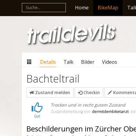
Home
BikeMap
Tal
Details
Talk
Bilder
Videos
Bachteltrail
Zustand melden
Checkin
Kommentar
Trocken und in recht gutem Zustand
Zustandsmeldung
von
dermitdembiketanzt
vo
Gut
Beschilderungen im Zürcher Obe