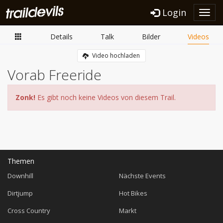
Login
Toggl
navig
Details
Talk
Bilder
Videos
Video hochladen
Vorab Freeride
Zonk!
Es gibt noch keine Videos von diesem Trail.
Themen
Downhill
Nächste Events
Dirtjump
Hot Bikes
Cross Country
Markt