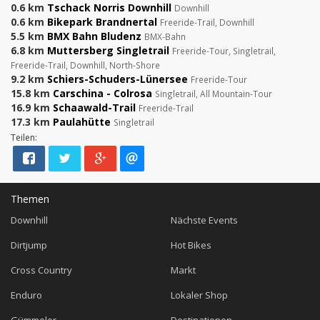
0.6 km
Tschack Norris Downhill
Downhill
0.6 km
Bikepark Brandnertal
Freeride-Trail, Downhill
5.5 km
BMX Bahn Bludenz
BMX-Bahn
6.8 km
Muttersberg Singletrail
Freeride-Tour, Singletrail,
Freeride-Trail, Downhill, North-Shore
9.2 km
Schiers-Schuders-Lünersee
Freeride-Tour
15.8 km
Carschina - Colrosa
Singletrail, All Mountain-Tour
16.9 km
Schaawald-Trail
Freeride-Trail
17.3 km
Paulahütte
Singletrail
Teilen:
Themen
Downhill
Nächste Events
Dirtjump
Hot Bikes
Cross Country
Markt
Enduro
Lokaler Shop