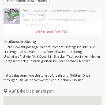
Kommentar schreiben
Nur im Sommer nach ein paar trockenen Tagen
gut befahrbar,
sonst viel Schlamm und große Wurzeln.
Also nichts für Anfänger
Kommentar
von
Amy
vor 9 Jahren
Trailbeschreibung
Kurze Downhillpassage mit natürlichem Untergrund inklusive 
Hüttengaudi! Als Variante auf der Flowline "Tschengla 
Unchained" ist die Mini-Downhill-Strecke "Tschacklin" ein kleiner 
Vorgeschmack auf ihren großen Bruder "Tschack Norris"!
naturbelassener Abschnitt mit Wurzeln und "Hütten-Drive-
through"! Die kleine Schwester von "Tschack Norris"
Auf BikeMap anzeigen