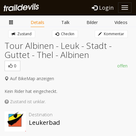
Login
Toggl
navig
Details
Talk
Bilder
Videos
Zustand
Checkin
Kommentar
Tour Albinen - Leuk - Stadt -
Guttet - Thel - Albinen
0
offen
Auf BikeMap anzeigen
Kein Rider hat eingecheckt.
Zustand ist unklar.
Destination
Leukerbad