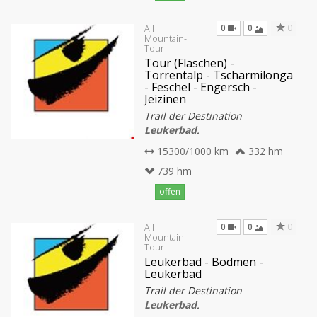
0
0
0
All
Mountain-
Tour
Tour (Flaschen) -
Torrentalp - Tschärmilonga
- Feschel - Engersch -
Jeizinen
Trail der Destination
Leukerbad
.
15300/1000 km
332 hm
739 hm
offen
0
0
0
All
Mountain-
Tour
Leukerbad - Bodmen -
Leukerbad
Trail der Destination
Leukerbad
.