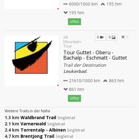
6000/1000 km
195 hm
195 hm
offen
0
0
0
All
Mountain-
Tour
Tour Guttet - Oberu -
Bachalp - Eschmatt - Guttet
Trail der Destination
Leukerbad
.
21610/1000 km
863 hm
861 hm
offen
Weitere Trails in der Nähe
1.3 km
Waldbrand Trail
Singletrail
2.1 km
Varnerwald
Singletrail
2.4 km
Torrentalp - Albinen
Singletrail
4.7 km
Brentjong Trail
Singletrail