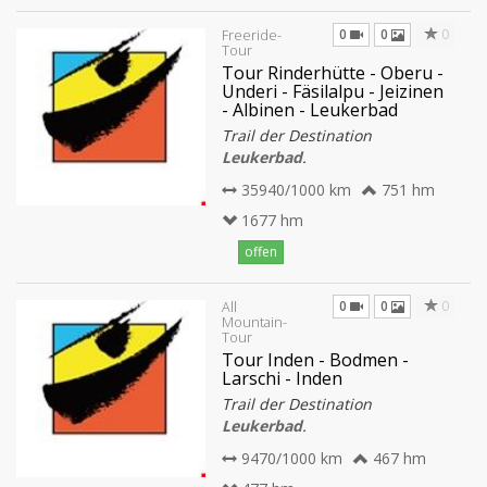
0
0
0
Freeride-
Tour
Tour Rinderhütte - Oberu -
Underi - Fäsilalpu - Jeizinen
- Albinen - Leukerbad
Trail der Destination
Leukerbad
.
35940/1000 km
751 hm
1677 hm
offen
0
0
0
All
Mountain-
Tour
Tour Inden - Bodmen -
Larschi - Inden
Trail der Destination
Leukerbad
.
9470/1000 km
467 hm