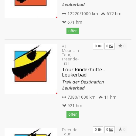
Leukerbad
.
12220/1000 km
672 hm
671 hm
offen
0
0
0
All
Mountain-
Tour,
Freeride-
Trail
Tour Rinderhütte -
Leukerbad
Trail der Destination
Leukerbad
.
7380/1000 km
11 hm
921 hm
offen
0
0
0
Freeride-
Tour