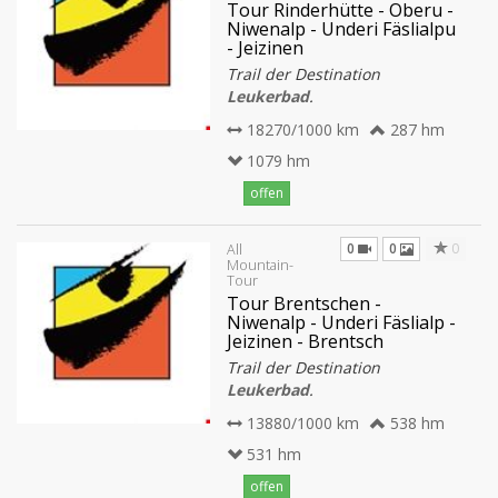
Tour Rinderhütte - Oberu -
Niwenalp - Underi Fäslialpu
- Jeizinen
Trail der Destination
Leukerbad
.
18270/1000 km
287 hm
1079 hm
offen
0
0
0
All
Mountain-
Tour
Tour Brentschen -
Niwenalp - Underi Fäslialp -
Jeizinen - Brentsch
Trail der Destination
Leukerbad
.
13880/1000 km
538 hm
531 hm
offen