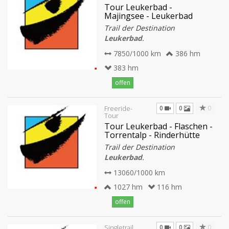
Tour Leukerbad -
Majingsee - Leukerbad
Trail der Destination
Leukerbad
.
7850/1000 km
386 hm
383 hm
offen
0
0
0
Freeride-
Tour
Tour Leukerbad - Flaschen -
Torrentalp - Rinderhütte
Trail der Destination
Leukerbad
.
13060/1000 km
1027 hm
116 hm
offen
0
0
0
Singletrail