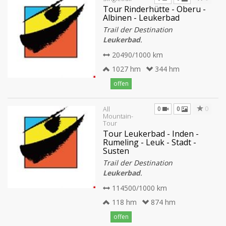
Tour Rinderhütte - Oberu -
Albinen - Leukerbad
Trail der Destination
Leukerbad
.
20490/1000 km
1027 hm
344 hm
offen
0
0
0
All
Mountain-
Tour
Tour Leukerbad - Inden -
Rumeling - Leuk - Stadt -
Susten
Trail der Destination
Leukerbad
.
114500/1000 km
118 hm
874 hm
offen