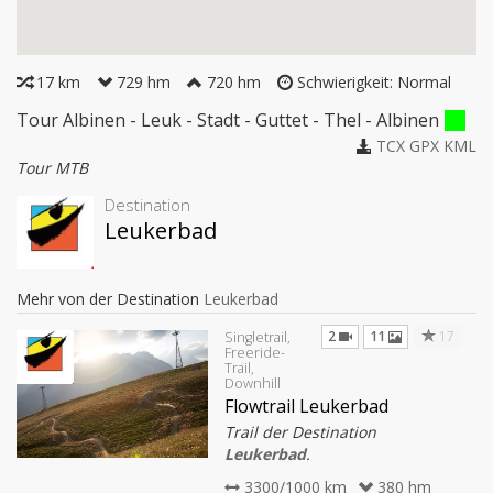
17 km
729 hm
720 hm
Schwierigkeit: Normal
Tour Albinen - Leuk - Stadt - Guttet - Thel - Albinen
TCX
GPX
KML
Tour MTB
Destination
Leukerbad
Mehr von der Destination
Leukerbad
2
11
17
Singletrail,
Freeride-
Trail,
Downhill
Flowtrail Leukerbad
Trail der Destination
Leukerbad
.
3300/1000 km
380 hm