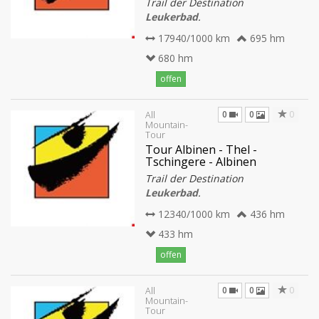
Trail der Destination
Leukerbad
.
17940/1000 km
695 hm
680 hm
offen
0
0
0
All
Mountain-
Tour
Tour Albinen - Thel -
Tschingere - Albinen
Trail der Destination
Leukerbad
.
12340/1000 km
436 hm
433 hm
offen
0
0
0
All
Mountain-
Tour