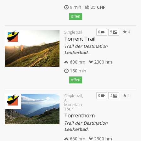
9 min
ab 25
CHF
offen
0
5
4
Singletrail
Torrent Trail
Trail der Destination
Leukerbad
.
600 hm
2300 hm
180 min
offen
0
4
1
Singletrail,
All
Mountain-
Tour
Torrenthorn
Trail der Destination
Leukerbad
.
660 hm
2300 hm