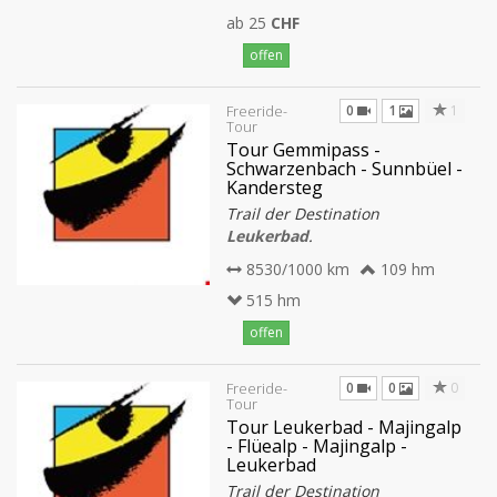
ab 25
CHF
offen
0
1
1
Freeride-
Tour
Tour Gemmipass -
Schwarzenbach - Sunnbüel -
Kandersteg
Trail der Destination
Leukerbad
.
8530/1000 km
109 hm
515 hm
offen
0
0
0
Freeride-
Tour
Tour Leukerbad - Majingalp
- Flüealp - Majingalp -
Leukerbad
Trail der Destination