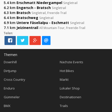
5.4 km
Erschmatt Niedergampel
Singletrail
6.2 km
Engersch - Bratsch
Singletrail
6.3 km
Bratsch
Singletrail, Freeride-Trail
6.4 km
Bratschweg
Singletrail
6.9 km
Untere Fäselialpu - Eschmatt
Singletrail
7.1 km
Jeizinentrail
All Mountain-Tour, Freeride-Trail
Teilen:
Themen
Downhill
Nächste Events
Dirtjump
Hot Bikes
Cross Country
Markt
Enduro
Lokaler Shop
Gümmeler
Destinationen
BMX
Trails