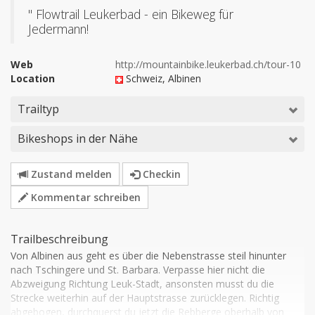
" Flowtrail Leukerbad - ein Bikeweg für
Jedermann!
Web
http://mountainbike.leukerbad.ch/tour-10
Location
Schweiz
, Albinen
Trailtyp
Bikeshops in der Nähe
Zustand melden
Checkin
Kommentar schreiben
Trailbeschreibung
Von Albinen aus geht es über die Nebenstrasse steil hinunter 
nach Tschingere und St. Barbara. Verpasse hier nicht die 
Abzweigung Richtung Leuk-Stadt, ansonsten musst du die 
Strecke weiterhin auf der Hauptstrasse zurücklegen. Richtig 
abgebogen, durchquerst du jetzt die Rebberge oberhalb von 