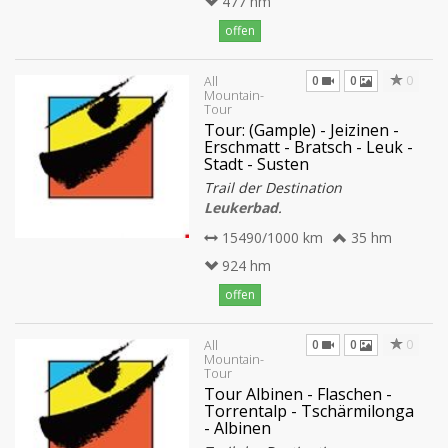
477 hm
offen
0
0
0
All
Mountain-
Tour
Tour: (Gample) - Jeizinen -
Erschmatt - Bratsch - Leuk -
Stadt - Susten
Trail der Destination
Leukerbad
.
15490/1000 km
35 hm
924 hm
offen
0
0
0
All
Mountain-
Tour
Tour Albinen - Flaschen -
Torrentalp - Tschärmilonga
- Albinen