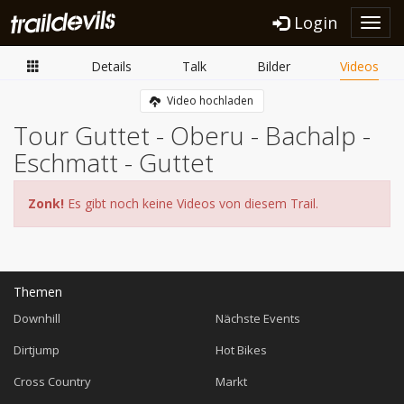
Login
Toggl
navig
Details
Talk
Bilder
Videos
Video hochladen
Tour Guttet - Oberu - Bachalp -
Eschmatt - Guttet
Zonk!
Es gibt noch keine Videos von diesem Trail.
Themen
Downhill
Nächste Events
Dirtjump
Hot Bikes
Cross Country
Markt