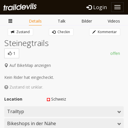
Login
Toggl
navig
Details
Talk
Bilder
Videos
Zustand
Checkin
Kommentar
Steinegtrails
1
offen
Auf BikeMap anzeigen
Kein Rider hat eingecheckt.
Zustand ist unklar.
Location
Schweiz
Trailtyp
Bikeshops in der Nähe