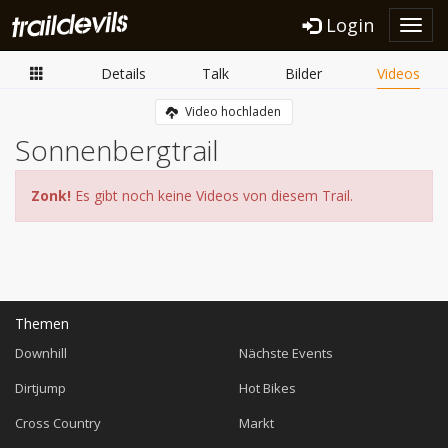
Login
Toggl
navig
Details
Talk
Bilder
Videos
Video hochladen
Sonnenbergtrail
Zonk!
Es gibt noch keine Videos von diesem Trail.
Themen
Downhill
Nächste Events
Dirtjump
Hot Bikes
Cross Country
Markt