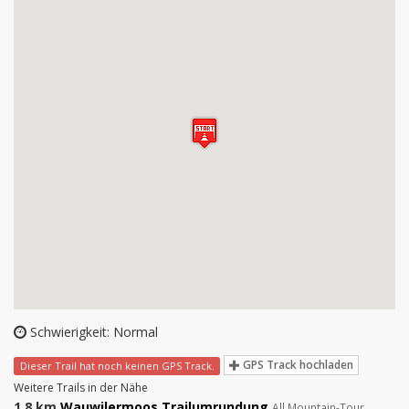
Schwierigkeit: Normal
GPS Track hochladen
Dieser Trail hat noch keinen GPS Track.
Weitere Trails in der Nähe
1.8 km
Wauwilermoos Trailumrundung
All Mountain-Tour