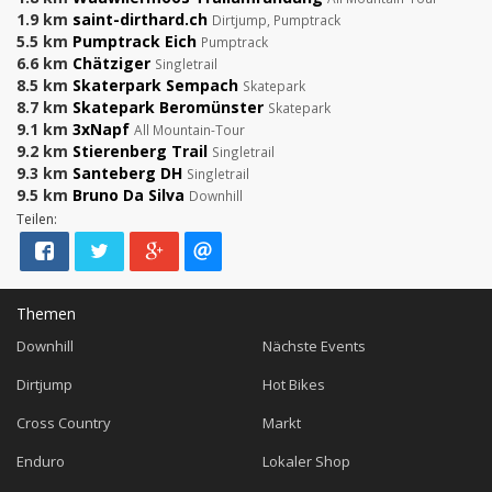
1.9 km
saint-dirthard.ch
Dirtjump, Pumptrack
5.5 km
Pumptrack Eich
Pumptrack
6.6 km
Chätziger
Singletrail
8.5 km
Skaterpark Sempach
Skatepark
8.7 km
Skatepark Beromünster
Skatepark
9.1 km
3xNapf
All Mountain-Tour
9.2 km
Stierenberg Trail
Singletrail
9.3 km
Santeberg DH
Singletrail
9.5 km
Bruno Da Silva
Downhill
Teilen:
Themen
Downhill
Nächste Events
Dirtjump
Hot Bikes
Cross Country
Markt
Enduro
Lokaler Shop