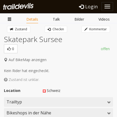
Login
Toggl
navig
Details
Talk
Bilder
Videos
Zustand
Checkin
Kommentar
Skatepark Sursee
0
offen
Auf BikeMap anzeigen
Kein Rider hat eingecheckt.
Zustand ist unklar.
Location
Schweiz
Trailtyp
Bikeshops in der Nähe