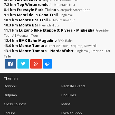
7.2 km
Top Winterrunde
All Mountain-Tour
8.1 km
Freestyle Park Ticino
Skatepark, Street Spot
9.1 km
Monti della Gana Trail
Singletrail
10.1 km
Monte Bar Trail
All Mountain-Tour
10.3 km
Monte Bar
Freeride-Tour
11.1 km
Lugano Bike Etappe 3: Rivera - Miglieglia
Freeride-
Tour, All Mountain-Tour
12.4 km
BMX Bahn Magadino
BMX-Bahn
13.0 km
Monte Tamaro
Freeride-Tour, Dirtjump, Downhill
13.1 km
Monte Tamaro - Nordabfahrt
Singletrail, Freeride-Trail
Teilen:
Themen
Downhill
Nächste Events
Dirtjump
Hot Bikes
Cross Country
Markt
Enduro
Lokaler Shop