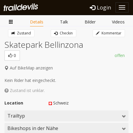
Login
Toggl
navig
Details
Talk
Bilder
Videos
Zustand
Checkin
Kommentar
Skatepark Bellinzona
0
offen
Auf BikeMap anzeigen
Kein Rider hat eingecheckt.
Zustand ist unklar.
Location
Schweiz
Trailtyp
Bikeshops in der Nähe