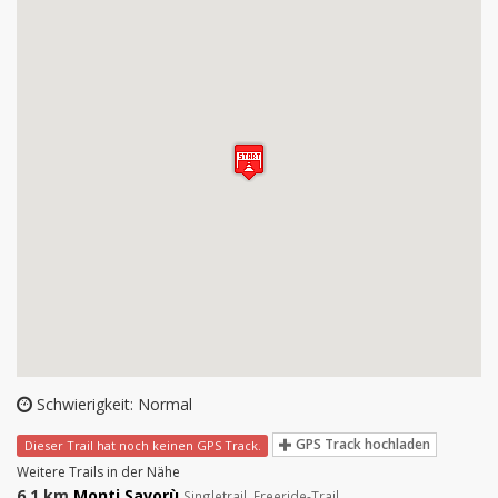
Schwierigkeit: Normal
GPS Track hochladen
Dieser Trail hat noch keinen GPS Track.
Weitere Trails in der Nähe
6.1 km
Monti Savorù
Singletrail, Freeride-Trail