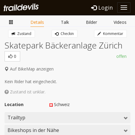
Login
Toggl
navig
Details
Talk
Bilder
Videos
Zustand
Checkin
Kommentar
Skatepark Bäckeranlage Zürich
0
offen
Auf BikeMap anzeigen
Kein Rider hat eingecheckt.
Zustand ist unklar.
Location
Schweiz
Trailtyp
Bikeshops in der Nähe