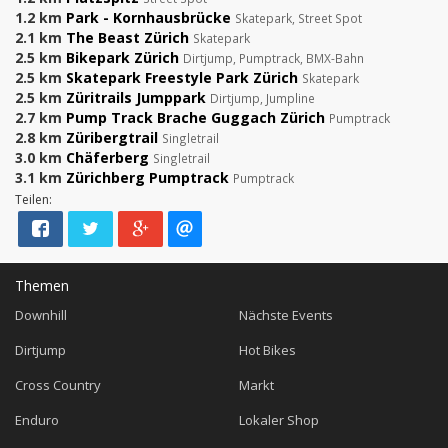
1.2 km
Park - Kornhausbrücke
Skatepark, Street Spot
2.1 km
The Beast Zürich
Skatepark
2.5 km
Bikepark Zürich
Dirtjump, Pumptrack, BMX-Bahn
2.5 km
Skatepark Freestyle Park Zürich
Skatepark
2.5 km
Züritrails Jumppark
Dirtjump, Jumpline
2.7 km
Pump Track Brache Guggach Zürich
Pumptrack
2.8 km
Züribergtrail
Singletrail
3.0 km
Chäferberg
Singletrail
3.1 km
Zürichberg Pumptrack
Pumptrack
Teilen:
Themen
Downhill
Nächste Events
Dirtjump
Hot Bikes
Cross Country
Markt
Enduro
Lokaler Shop