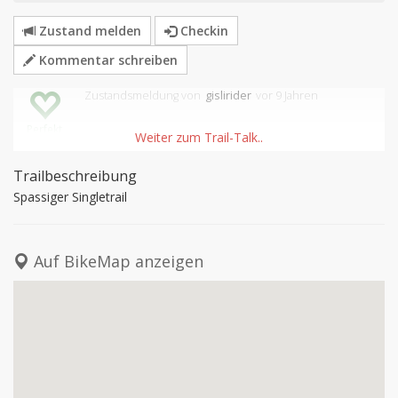
Zustand melden
Checkin
Kommentar schreiben
Zustandsmeldung
von
gislirider
vor 9 Jahren
Perfekt
Trailbeschreibung
Spassiger Singletrail
Auf BikeMap anzeigen