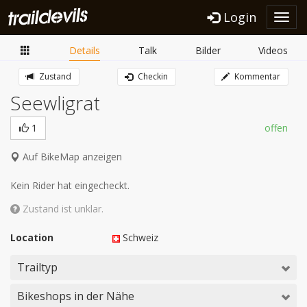
Login
Toggl
navig
Details
Talk
Bilder
Videos
Zustand
Checkin
Kommentar
Seewligrat
1
offen
Auf BikeMap anzeigen
Kein Rider hat eingecheckt.
Zustand ist unklar.
Location
Schweiz
Trailtyp
Bikeshops in der Nähe