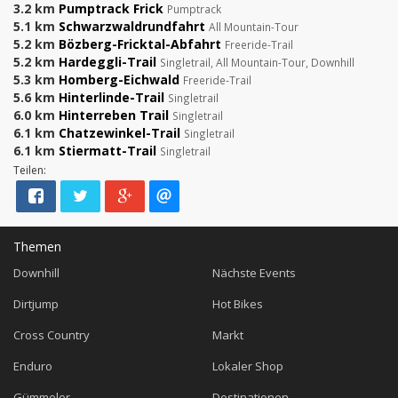
3.2 km
Pumptrack Frick
Pumptrack
5.1 km
Schwarzwaldrundfahrt
All Mountain-Tour
5.2 km
Bözberg-Fricktal-Abfahrt
Freeride-Trail
5.2 km
Hardeggli-Trail
Singletrail, All Mountain-Tour, Downhill
5.3 km
Homberg-Eichwald
Freeride-Trail
5.6 km
Hinterlinde-Trail
Singletrail
6.0 km
Hinterreben Trail
Singletrail
6.1 km
Chatzewinkel-Trail
Singletrail
6.1 km
Stiermatt-Trail
Singletrail
Teilen:
Themen
Downhill
Nächste Events
Dirtjump
Hot Bikes
Cross Country
Markt
Enduro
Lokaler Shop
Gümmeler
Destinationen