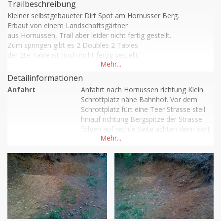
Trailbeschreibung
Kleiner selbstgebaueter Dirt Spot am Hornusser Berg.

Erbaut von einem Landschaftsgärtner 

aus Hornussen, Trail aber leider nicht fertig gestellt.

Zum springen gibt es 2 Doubles 2 Tables

der 2te Table ist noch nicht fertig gestellt.

Auf der anlauf Strecke gibt es eine art Step Down Sprung 
danach folgen die Doubles dann die Tables.

Detailinformationen
Früher war dort auch einmal ein Freeride

Anfahrt
Anfahrt nach Hornussen richtung Klein 
Trail von ihm aber ist nicht mehr viel zu sehen.
Schrottplatz nähe Bahnhof. Vor dem 
Schrottplatz fürt eine Teer Strasse steil 
hinauf richtung Bergspitze der Strasse 
folgen auf rechte Seite achten denn dort 
sieht man den Weg der aussieht wie ein 
Wanderweg, aber  keiner ist sondern zu 
den Kickern führt.