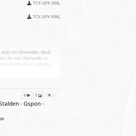
TCX
GPX
KML
TCX
GPX
KML
 Auto im Oberwallis. Ideal
ils die das Oberwallis zu
ieren einem innert Minuten
e.
0
3
3
Stalden - Gspon -
sp
.