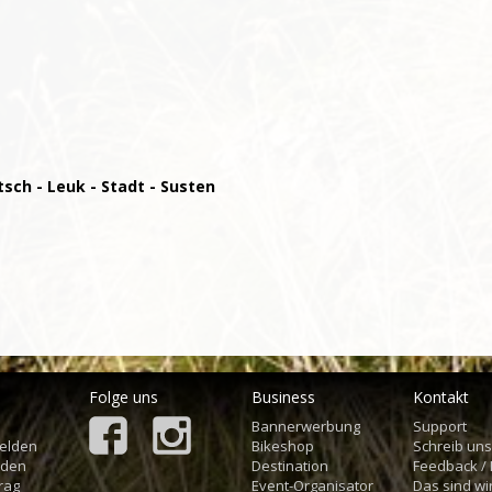
tsch - Leuk - Stadt - Susten
Folge uns
Business
Kontakt
Bannerwerbung
Support
elden
Bikeshop
Schreib un
aden
Destination
Feedback /
rag
Event-Organisator
Das sind wi