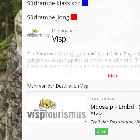
Südrampe klassisch
Südrampe_long
Destination
Visp
Die Gemeinde Visp liegt gut erreichbar mit dem Zug und
gelegen als Ausgangspunkt zu einigen der schönsten Tra
bieten hat. Die guten Postauto Verbindungen transport
durch Wälder, Weinberge und Wiesen hinauf in die Berg
Mehr von der Destination
Visp
Freeride-Tour
Moosalp - Embd - 
Visp
Trail der Destination
Vi
offen