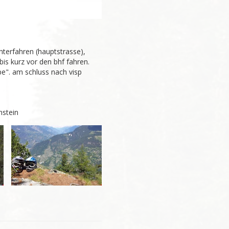
terfahren (hauptstrasse), 
s kurz vor den bhf fahren. 
". am schluss nach visp 
stein