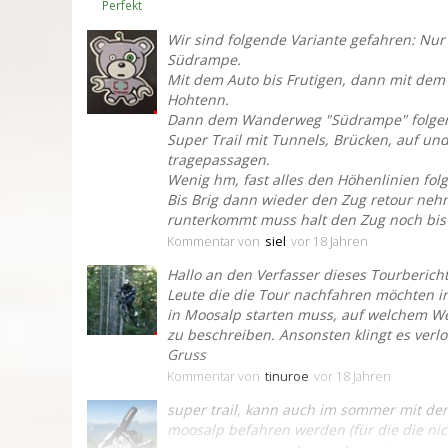
Perfekt
Wir sind folgende Variante gefahren: Nur
Südrampe.
Mit dem Auto bis Frutigen, dann mit dem 
Hohtenn.
Dann dem Wanderweg "Südrampe" folge
Super Trail mit Tunnels, Brücken, auf un
tragepassagen.
Wenig hm, fast alles den Höhenlinien folg
Bis Brig dann wieder den Zug retour nehm
runterkommt muss halt den Zug noch bis
Kommentar
von
siel
vor 18 Jahren
Hallo an den Verfasser dieses Tourberichte
Leute die die Tour nachfahren möchten i
in Moosalp starten muss, auf welchem We
zu beschreiben. Ansonsten klingt es verl
Gruss
Kommentar
von
tinuroe
vor 18 Jahren
super trail, kann auch im sommer mit de
moosalp befahren werden (für die die nic