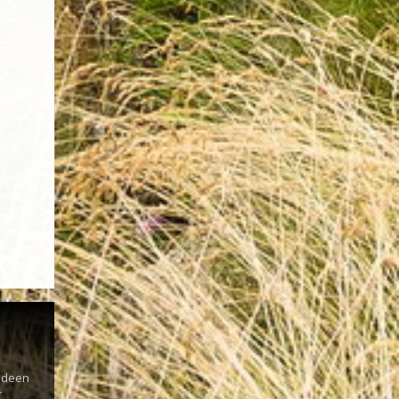
s
 Ideen
r