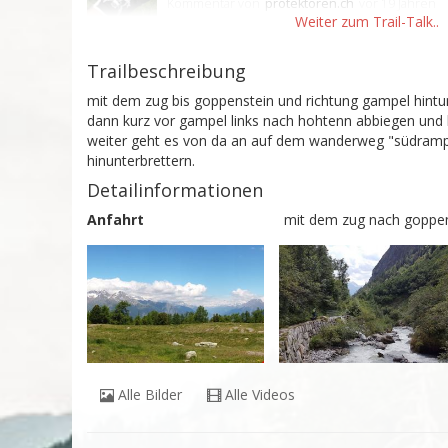
Kommentar
von
protektoren.ch
vor 19 Jahren
Trailbeschreibung
mit dem zug bis goppenstein und richtung gampel hintun
dann kurz vor gampel links nach hohtenn abbiegen und bi
weiter geht es von da an auf dem wanderweg "südrampe
hinunterbrettern.
Detailinformationen
Anfahrt
mit dem zug nach goppen
Alle Bilder
Alle Videos