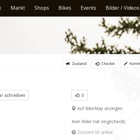
k
Markt
Shops
Bikes
Events
Bilder / Videos
Zustand
Checkin
Komm
 schreiben
3
Auf BikeMap anzeigen
Kein Rider hat eingecheckt.
Zustand ist unklar.