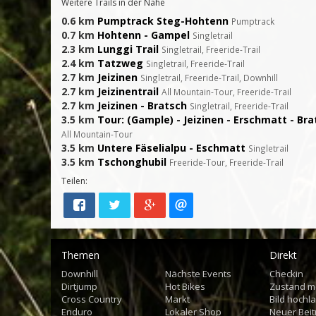
Weitere Trails in der Nähe
0.6 km
Pumptrack Steg-Hohtenn
Pumptrack
0.7 km
Hohtenn - Gampel
Singletrail
2.3 km
Lunggi Trail
Singletrail, Freeride-Trail
2.4 km
Tatzweg
Singletrail, Freeride-Trail
2.7 km
Jeizinen
Singletrail, Freeride-Trail, Downhill
2.7 km
Jeizinentrail
All Mountain-Tour, Freeride-Trail
2.7 km
Jeizinen - Bratsch
Singletrail, Freeride-Trail
3.5 km
Tour: (Gample) - Jeizinen - Erschmatt - Bra
All Mountain-Tour
3.5 km
Untere Fäselialpu - Eschmatt
Singletrail
3.5 km
Tschonghubil
Freeride-Tour, Freeride-Trail
Teilen:
Themen
Direkt
Downhill
Nächste Events
Checkin
Dirtjump
Hot Bikes
Zustand m
Cross Country
Markt
Bild hochl
Enduro
Lokaler Shop
Neuer Beit