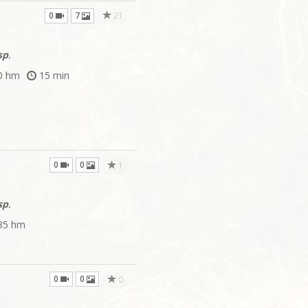
0
7
21
sp
.
0 hm
15 min
0
0
1
sp
.
85 hm
0
0
0