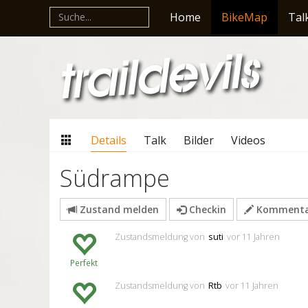
Home
BikeMap
Tal
Details
Talk
Bilder
Videos
Südrampe
Zustand melden
Checkin
Kommentar
Zustandsmeldung
von
suti
vor 11 Jahren
Perfekt
Zustandsmeldung
von
Rtb
vor 11 Jahren