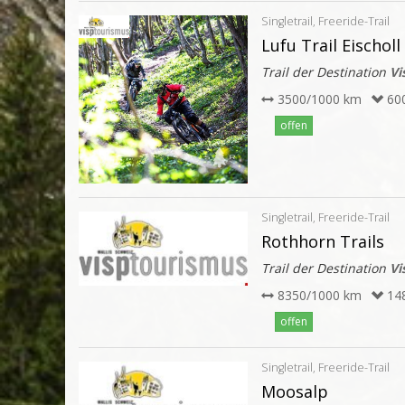
Singletrail, Freeride-Trail
Lufu Trail Eischoll
Trail der Destination
Vi
3500/1000 km
60
offen
Singletrail, Freeride-Trail
Rothhorn Trails
Trail der Destination
Vi
8350/1000 km
14
offen
Singletrail, Freeride-Trail
Moosalp