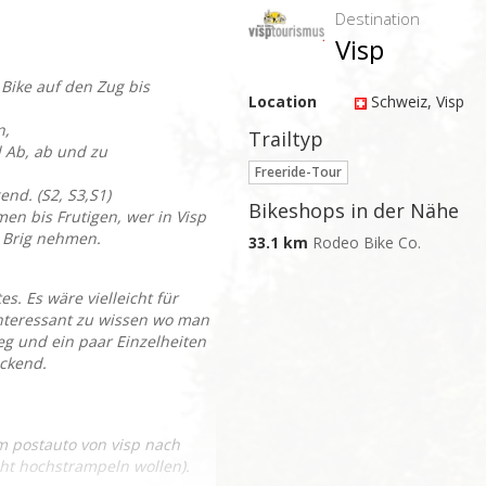
Destination
Visp
Bike auf den Zug bis
Location
Schweiz
, Visp
n,
Trailtyp
d Ab, ab und zu
Freeride-Tour
end. (S2, S3,S1)
Bikeshops in der Nähe
en bis Frutigen, wer in Visp
 Brig nehmen.
33.1 km
Rodeo Bike Co.
s. Es wäre vielleicht für
nteressant zu wissen wo man
g und ein paar Einzelheiten
ockend.
m postauto von visp nach
ht hochstrampeln wollen).