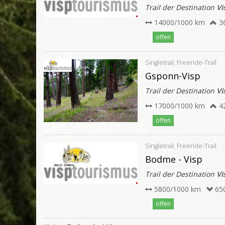
Trail der Destination
Vi
14000/1000 km
3
offen
Singletrail, Freeride-Trail
Gsponn-Visp
Trail der Destination
Vi
17000/1000 km
4
offen
Singletrail, Freeride-Trail
Bodme - Visp
Trail der Destination
Vi
5800/1000 km
65
offen