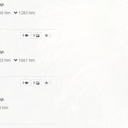
sp
.
60 hm
1283 hm
0
0
2
sp
.
23 hm
1661 hm
0
0
0
sp
.
0 hm