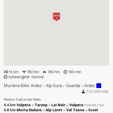
überden Weiler Bos-cha.Achtung: Auf hoch gelegenen 
Abschnitten sind Schneefelder bis in die 
Sommermonatemöglich.
16 km
780 hm
780 hm
180 min
Schwierigkeit: Normal
Murtera Bike: Ardez – Alp Sura – Guarda – Ardez
TCX
GPX
KML
Weitere Trails in der Nähe
6.4 km
Vulpera – Tarasp – Lai Nair – Vulpera
Freeride-Tour
6.8 km
Motta Naluns – Alp Laret – Val Tasna – Scuol