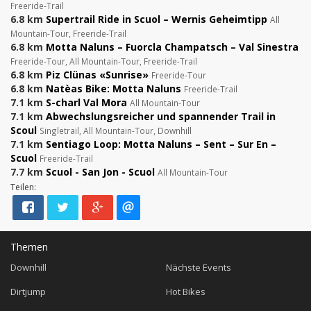
Freeride-Trail
6.8 km
Supertrail Ride in Scuol – Wernis Geheimtipp
All
Mountain-Tour, Freeride-Trail
6.8 km
Motta Naluns – Fuorcla Champatsch – Val Sinestra
Freeride-Tour, All Mountain-Tour, Freeride-Trail
6.8 km
Piz Clünas «Sunrise»
Freeride-Tour
6.8 km
Natèas Bike: Motta Naluns
Freeride-Trail
7.1 km
S-charl Val Mora
All Mountain-Tour
7.1 km
Abwechslungsreicher und spannender Trail in
Scoul
Singletrail, All Mountain-Tour, Downhill
7.1 km
Sentiago Loop: Motta Naluns – Sent – Sur En –
Scuol
Freeride-Trail
7.7 km
Scuol - San Jon - Scuol
All Mountain-Tour
Teilen:
Themen
Downhill
Nächste Events
Dirtjump
Hot Bikes