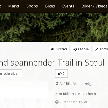
k
Markt
Shops
Bikes
Events
Bilder / Videos
Zustand
Checkin
Komm
d spannender Trail in Scoul
 schreiben
0
Auf BikeMap anzeigen
Kein Rider hat eingecheckt.
Zustand ist unklar.