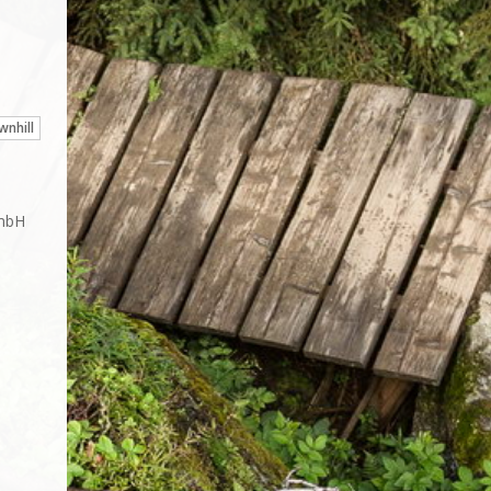
nhill
mbH