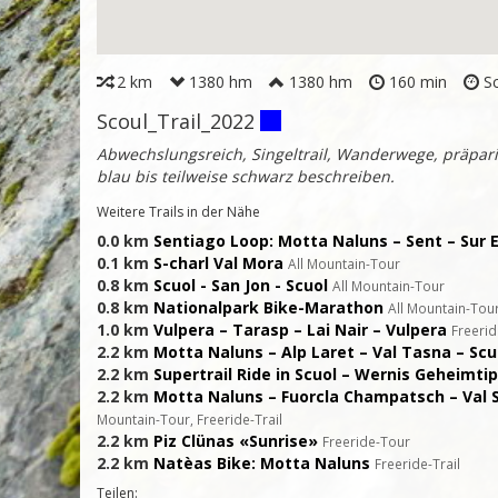
2 km
1380 hm
1380 hm
160 min
Sc
Scoul_Trail_2022
Abwechslungsreich, Singeltrail, Wanderwege, präparie
blau bis teilweise schwarz beschreiben.
Weitere Trails in der Nähe
0.0 km
Sentiago Loop: Motta Naluns – Sent – Sur E
0.1 km
S-charl Val Mora
All Mountain-Tour
0.8 km
Scuol - San Jon - Scuol
All Mountain-Tour
0.8 km
Nationalpark Bike-Marathon
All Mountain-Tou
1.0 km
Vulpera – Tarasp – Lai Nair – Vulpera
Freeri
2.2 km
Motta Naluns – Alp Laret – Val Tasna – Scu
2.2 km
Supertrail Ride in Scuol – Wernis Geheimti
2.2 km
Motta Naluns – Fuorcla Champatsch – Val 
Mountain-Tour, Freeride-Trail
2.2 km
Piz Clünas «Sunrise»
Freeride-Tour
2.2 km
Natèas Bike: Motta Naluns
Freeride-Trail
Teilen: