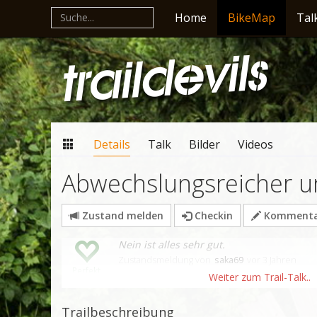
Home
BikeMap
Tal
Details
Talk
Bilder
Videos
Abwechslungsreicher un
Zustand melden
Checkin
Kommentar
Nein ist alles sehr gut.
Zustandsmeldung
von
saka69
vor 3 Jahren
Perfekt
Trailbeschreibung