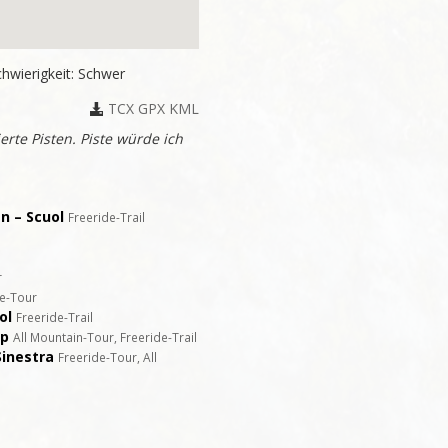
hwierigkeit: Schwer
TCX
GPX
KML
rte Pisten. Piste würde ich
n – Scuol
Freeride-Trail
r
de-Tour
ol
Freeride-Trail
pp
All Mountain-Tour, Freeride-Trail
Sinestra
Freeride-Tour, All