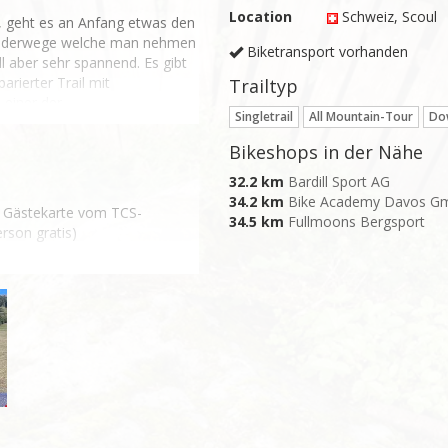
Location
Schweiz
, Scoul
 geht es an Anfang etwas den 
anderwege welche man nehmen 
Biketransport vorhanden
l aber sehr spannend. Es gibt 
ierter Trail mit 
Trailtyp
einer der 
Singletrail
All Mountain-Tour
Dow
Bikeshops in der Nähe
32.2 km
Bardill Sport AG
34.2 km
Bike Academy Davos G
ine Gästekarte vom TCS-
34.5 km
Fullmoons Bergsport
rson gratis)
haft
ür die 2:30h
auf dem schönen Campngplatz