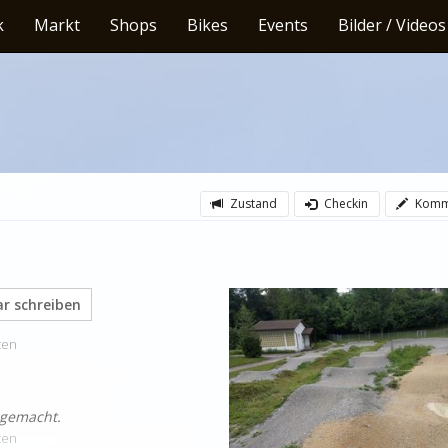
k
Markt
Shops
Bikes
Events
Bilder / Videos
Zustand
Checkin
Komm
 schreiben
ten
 gemacht.
ten