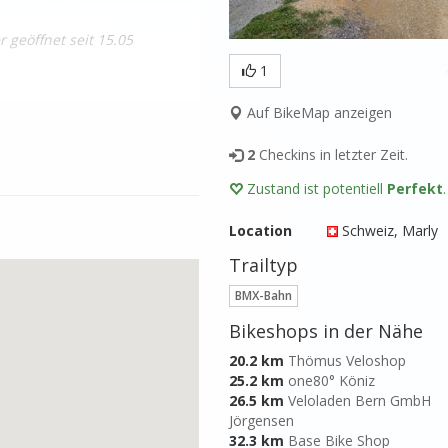
 geöffnet seit 15.05
1
Auf BikeMap anzeigen
2
Checkins in letzter Zeit.
Zustand ist potentiell
Perfekt
.
Location
Schweiz
, Marly
Trailtyp
BMX-Bahn
Bikeshops in der Nähe
20.2 km
Thömus Veloshop
25.2 km
one80° Köniz
26.5 km
Veloladen Bern GmbH
Jörgensen
32.3 km
Base Bike Shop