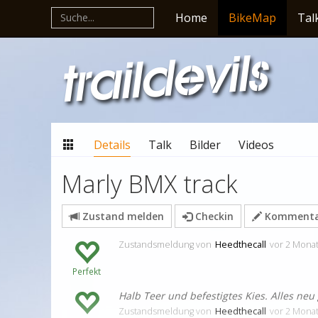
Home
BikeMap
Tal
Details
Talk
Bilder
Videos
Marly BMX track
Zustand melden
Checkin
Kommentar
Zustandsmeldung
von
Heedthecall
vor 2 Mona
Perfekt
Halb Teer und befestigtes Kies. Alles neu
Zustandsmeldung
von
Heedthecall
vor 2 Mona