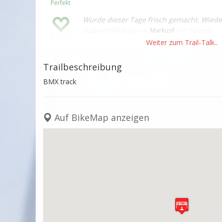
Perfekt
Wurde dieser Tage frisch gemacht. Wieder
Zustandsmeldung
von
MarkusF
vor 7 Jahren
Perfekt
Trailbeschreibung
BMX track
Auf BikeMap anzeigen