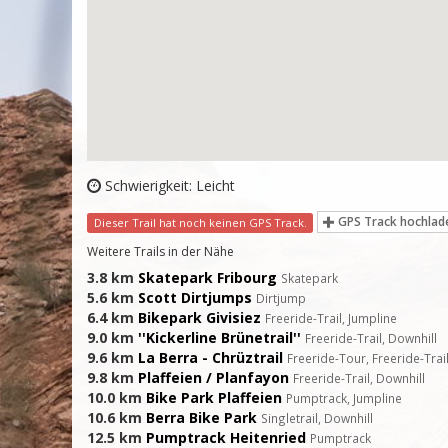
Schwierigkeit: Leicht
GPS Track hochlad
Dieser Trail hat noch keinen GPS Track.
Weitere Trails in der Nähe
3.8 km
Skatepark Fribourg
Skatepark
5.6 km
Scott Dirtjumps
Dirtjump
6.4 km
Bikepark Givisiez
Freeride-Trail, Jumpline
9.0 km
''Kickerline Brünetrail''
Freeride-Trail, Downhill
9.6 km
La Berra - Chrüztrail
Freeride-Tour, Freeride-Trai
9.8 km
Plaffeien / Planfayon
Freeride-Trail, Downhill
10.0 km
Bike Park Plaffeien
Pumptrack, Jumpline
10.6 km
Berra Bike Park
Singletrail, Downhill
12.5 km
Pumptrack Heitenried
Pumptrack