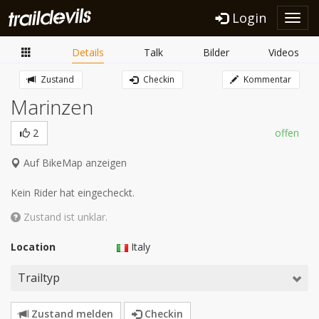
Login
Toggl
navig
Details
Talk
Bilder
Videos
Zustand
Checkin
Kommentar
Marinzen
2
offen
Auf BikeMap anzeigen
Kein Rider hat eingecheckt.
Zustand ist unklar.
Location
Italy
Trailtyp
Zustand melden
Checkin