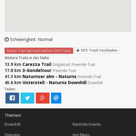
Schwierigkeit: Normal
GPS Track hochladen
Dieser Trail hat noch keinen GPS Track.
Weitere Trails in der Nähe
13.9 km
Carezza Trail
Singletrail, Freeride-Trail
17.8 km
3-Gondeltour
Freeride-Tour
41.3 km
Naturnser alm - Naturns
Freeride-Trail
45.6 km
Unterstell - Naturns Downhill
Downhill
Teilen:
Themen
Downhill
Nächste Events
Dirtjump
Hot Bikes