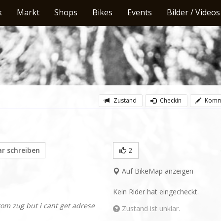
k
Markt
Shops
Bikes
Events
Bilder / Videos
Zustand
Checkin
Komm
 schreiben
2
Auf BikeMap anzeigen
Kein Rider hat eingecheckt.
from zug but i cant get adrese
Zustand ist unklar.