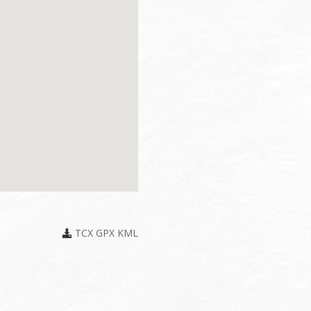
TCX
GPX
KML