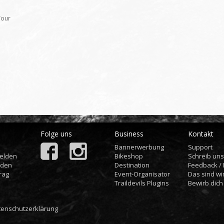
Tour
Folge uns
Business
Kontakt
Bannerwerbung
Support
elden
Bikeshop
Schreib un
aden
Destination
Feedback /
rag
Event-Organisator
Das sind wi
Traildevils Plugins
Bewirb dich
tenschutzerklärung