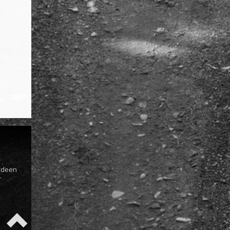
s
 Ideen
r