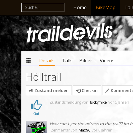
Home
BikeMap
Tal
Details
Talk
Bilder
Videos
Hölltrail
Zustand melden
Checkin
Kommentar
Zustandsmeldung
von
luckymike
vor 5 Jahren
Gut
How can i get the adress to the trail? Im 
Kommentar
von
Max96
vor 6 Jahren