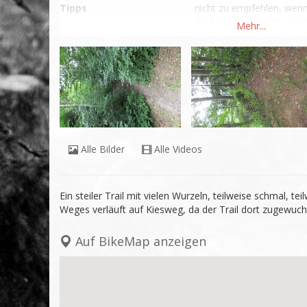
Tipps
nicht zu empfehlen, wenn 
Trail recht steil und wurz
extrem rutschig
Alle Bilder
Alle Videos
Ein steiler Trail mit vielen Wurzeln, teilweise schmal, teil
Weges verläuft auf Kiesweg, da der Trail dort zugewuche
Auf BikeMap anzeigen