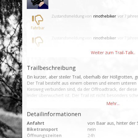
Zustandsmeldung
von
rinothebiker
vor 7 Jahre
Fahrbar
Zustandsmeldung
von
rinothebiker
vor 7 Jahre
Fahrbar
Trailbeschreibung
Ein kurzer, aber steiler Trail, oberhalb der Höllgrotten, 
Der Trail besteht aus einem oberen und einem unteren T
Kiesweg verbunden sind, da der Offroadtrack, der diese b
leider überwuchert ist. Der Trail ist nicht besonders sch
Erfahrung sollte man schon mitbringen. Er ist ein ideales 
Feierabendrunde oder eine tolle Teststrecke für dein abf
Detailinformationen
Anfahrt
von Baar aus, hinter der 
Biketransport
nein
Öffnungszeiten
24h