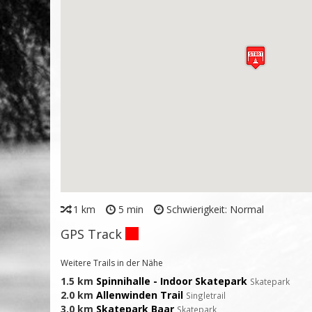
1 km
5 min
Schwierigkeit: Normal
GPS Track
Weitere Trails in der Nähe
1.5 km
Spinnihalle - Indoor Skatepark
Skatepark
2.0 km
Allenwinden Trail
Singletrail
3.0 km
Skatepark Baar
Skatepark