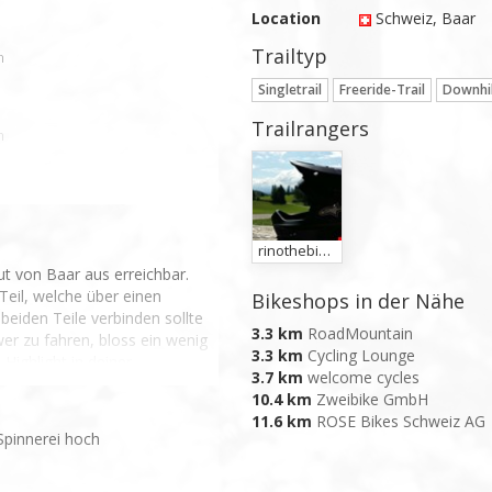
Location
Schweiz
, Baar
Trailtyp
n
Singletrail
Freeride-Trail
Downhil
Trailrangers
n
rinothebiker
gut von Baar aus erreichbar. 
eil, welche über einen 
Bikeshops in der Nähe
eiden Teile verbinden sollte 
3.3 km
RoadMountain
wer zu fahren, bloss ein wenig 
3.3 km
Cycling Lounge
Highlight in deiner 
3.7 km
welcome cycles
ahrtsorientiertes Bike.
10.4 km
Zweibike GmbH
11.6 km
ROSE Bikes Schweiz AG
Spinnerei hoch