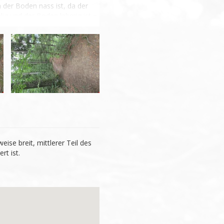
der Boden nass ist, da der 
elig und der Boden lehmig ist = 
weise breit, mittlerer Teil des
rt ist.