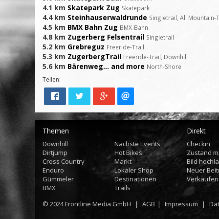
4.1 km
Skatepark Zug
Skatepark
4.4 km
Steinhauserwaldrunde
Singletrail, All Mountain-
4.5 km
BMX Bahn Zug
BMX-Bahn
4.8 km
Zugerberg Felsentrail
Singletrail
5.2 km
Grebreguz
Freeride-Trail
5.3 km
ZugerbergTrail
Freeride-Trail, Downhill
5.6 km
Bärenweg... and more
North-Shore
Teilen:
Themen
Direkt
Downhill
Nächste Events
Checkin
Dirtjump
Hot Bikes
Zustand m
Cross Country
Markt
Bild hochl
Enduro
Lokaler Shop
Neuer Beit
Gümmeler
Destinationen
Verkaufen
BMX
Trails
© 2024
Frontline Media GmbH
|
AGB
|
Impressum
|
Da